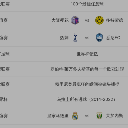
大联赛
100个最佳任意球
谊赛
大阪樱花
vs
多特蒙德
谊赛
热刺
vs
悉尼FC
下足球
世界杯记忆
冠联赛
罗伯特·莱万多夫斯基的每一个欧冠进球
大联赛
穆里尼奥最疯狂的瞬间被镜头捕捉
界杯
乌拉圭所有进球（2014-2022）
谊赛
皇家马德里
vs
莱加内斯