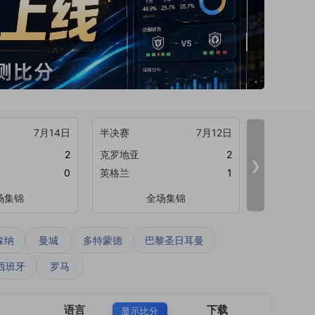
7月14日
半决赛
7月12日
半决赛
2
克罗地亚
2
法国
❯
0
英格兰
1
比利时
场集锦
全场集锦
森纳
曼城
多特蒙德
巴黎圣日耳曼
西班牙
罗马
语言
下载
显示比分