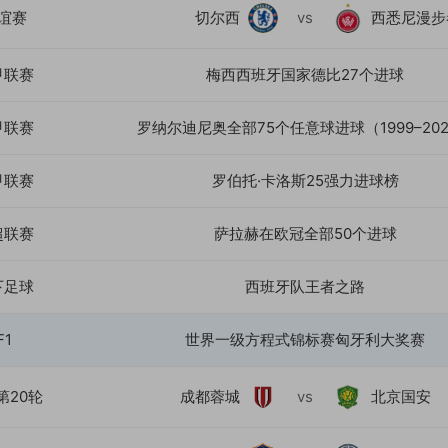
谊赛
切尔西
vs
西悉尼漫步
甲联赛
梅西西班牙国家德比27个进球
甲联赛
罗纳尔迪尼奥全部75个任意球进球（1999–20
甲联赛
罗伯托·卡洛斯25强力进球榜
超联赛
萨拉赫在欧冠全部50个进球
下足球
西班牙队王者之路
F1
世界一级方程式锦标赛匈牙利大奖赛
第20轮
成都蓉城
vs
北京国安