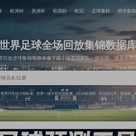
杯
欧洲杯
美洲杯
欧国联
欧冠
足球素材
精华集锦
世界足球全场回放集锦数据
赛回放进球集锦视频录像下载 | 涵盖国家队、俱乐部、球员生涯
C世界汽车拉力锦标赛
世界一级方程式锦标赛
2024欧洲杯
环法自行车
世俱杯