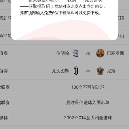
第21轮
北京国安
vs
浙江
——获取提取码！
网站对应比赛点击立即购买，
弹窗顶部输入免费6位下载码即可以免费下载。
第21轮
成都蓉城
vs
武汉三镇
第21轮
上海海港
vs
山东泰山
谊赛
伯明翰
vs
巴塞罗那
谊赛
尤文图斯
vs
尼斯
大联赛
100个不可能进球
超联赛
曼联最佳进球入围名单
界杯
2002-2014意大利全进球