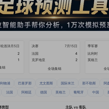
3轮首回合
8月5日
决赛
7月15日
季军赛
2
法国
4
比利时
1
克罗地亚
2
英格兰
集锦
全场集锦
全
利物浦
巴塞罗那
尤文图斯
国际米兰
那不勒斯
阿
法国
阿根廷
德国
英格兰
葡萄牙
中国
赛类型
主队 vs 客队