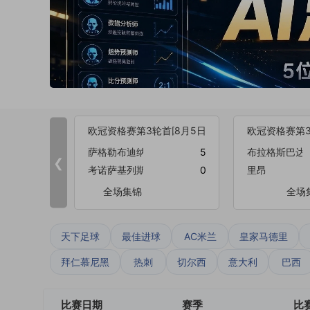
欧冠资格赛第3轮首回合
8月5日
欧冠资格赛第
萨格勒布迪纳摩
5
布拉格斯巴达
❮
考诺萨基列斯
0
里昂
全场集锦
全场
天下足球
最佳进球
AC米兰
皇家马德里
拜仁慕尼黑
热刺
切尔西
意大利
巴西
比赛日期
赛季
比