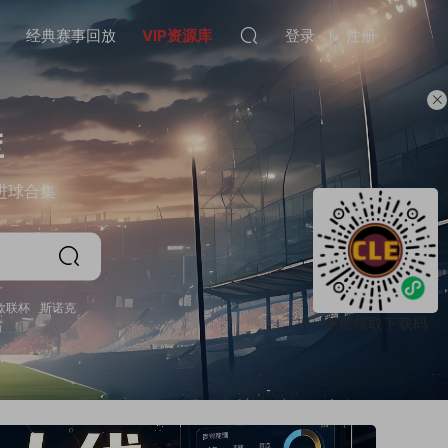
经典赛事回放
VIP资源库
登录
注册
库
进球合集
欧联杯
斯诺克
免费领取下载码