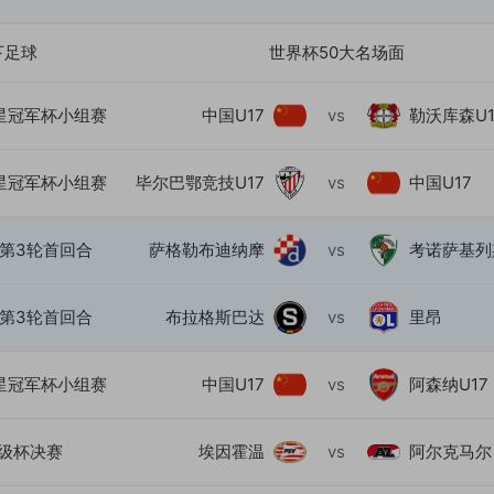
下足球
世界杯50大名场面
星冠军杯小组赛
中国U17
vs
勒沃库森U1
星冠军杯小组赛
毕尔巴鄂竞技U17
vs
中国U17
第3轮首回合
萨格勒布迪纳摩
vs
考诺萨基列
第3轮首回合
布拉格斯巴达
vs
里昂
星冠军杯小组赛
中国U17
vs
阿森纳U17
级杯决赛
埃因霍温
vs
阿尔克马尔