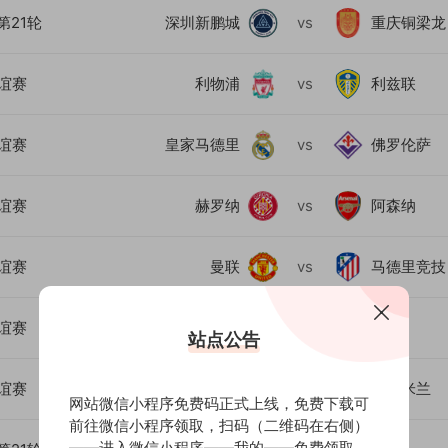
第21轮
深圳新鹏城
vs
重庆铜梁龙
谊赛
利物浦
vs
利兹联
谊赛
皇家马德里
vs
佛罗伦萨
谊赛
赫罗纳
vs
阿森纳
谊赛
曼联
vs
马德里竞技
谊赛
切尔西
vs
热刺
站点公告
谊赛
曼城
vs
国际米兰
网站微信小程序免费码正式上线，免费下载可
前往微信小程序领取，扫码（二维码在右侧）
——进入微信小程序——我的——免费领取