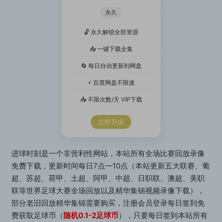
w*************K 20分钟前升级了 体验VIP
永久
w*************- 5天前升级了 赞助包月VIP
🔓 永久解锁全部资源
📥 一键下载全集
w*************Y 10分钟前升级了 体验VIP
🔄 每日自动更新到网盘
w*************Q 3天前升级了 体验VIP
⚡ 百度网盘不限速
w*************A 3天前升级了 体验VIP
📥 不限次数/天 VIP下载
w*************i 1个小时前升级了 体验VIP
立即升级
w*************2 5天前升级了 体验VIP
w*************u 20分钟前升级了 体验VIP
进球时刻是一个非营利性网站，本站所有全场比赛回放录像
免费下载，更新时间每日7点—10点（本站更新五大联赛、葡
w*************c 30分钟前升级了 体验VIP
超、苏超、荷甲、土超、阿甲、中超、日职联、澳超、美职
w*************- 3天前升级了 体验VIP
联等世界足球大赛全场回放以及精华集锦视频录像下载），
部分老旧回放精华集锦需要购买，注册会员登录每日签到免
w*************Z 1周前升级了 赞助终生VIP
费获取足球币（
随机0.1-2足球币
），只要每日签到本站所有