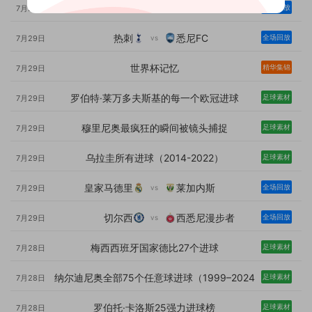
大阪樱花
多特蒙德
全场回放
7月29日
vs
热刺
悉尼FC
全场回放
7月29日
vs
世界杯记忆
精华集锦
7月29日
罗伯特·莱万多夫斯基的每一个欧冠进球
足球素材
7月29日
穆里尼奥最疯狂的瞬间被镜头捕捉
足球素材
7月29日
乌拉圭所有进球（2014-2022）
足球素材
7月29日
皇家马德里
莱加内斯
全场回放
7月29日
vs
切尔西
西悉尼漫步者
全场回放
7月29日
vs
梅西西班牙国家德比27个进球
足球素材
7月28日
罗纳尔迪尼奥全部75个任意球进球（1999–2024）
足球素材
7月28日
罗伯托·卡洛斯25强力进球榜
足球素材
7月28日