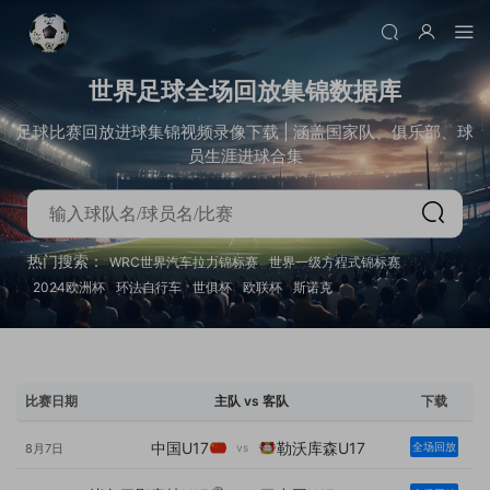
世界足球全场回放集锦数据库
足球比赛回放进球集锦视频录像下载 | 涵盖国家队、俱乐部、球
员生涯进球合集
热门搜索：
WRC世界汽车拉力锦标赛
世界一级方程式锦标赛
2024欧洲杯
环法自行车
世俱杯
欧联杯
斯诺克
比赛日期
主队 vs 客队
下载
中国U17
勒沃库森U17
全场回放
8月7日
vs