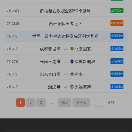
萨拉赫在欧冠全部50个进球
足球素材
7月28日
西班牙队王者之路
精华集锦
7月28日
世界一级方程式锦标赛匈牙利大奖赛
全场回放
7月27日
成都蓉城
北京国安
全场回放
7月27日
vs
云南玉昆
深圳新鹏城
全场回放
7月27日
vs
山东泰山
河南
全场回放
7月27日
vs
浙江
大连英博
全场回放
7月27日
vs
1
2
3
...
100
下一页
跳转