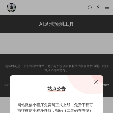
AI足球预测工具
进球时刻是一个非营利性网站，对于与所提供内容相关的任何版权问题，我们
不承担任何责任。
标签归档页
新手帮助
赞助本站
举报邮箱：
wanjiang_61@163.com 进球时刻 @2020-2025
渝ICP备2022006302
站点公告
号-3
网站微信小程序免费码正式上线，免费下载可
前往微信小程序领取，扫码（二维码在右侧）