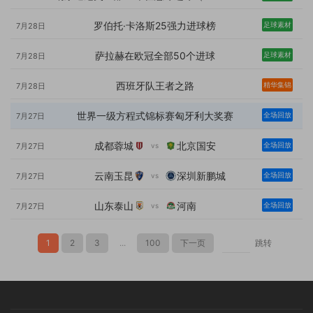
罗伯托·卡洛斯25强力进球榜
足球素材
7月28日
萨拉赫在欧冠全部50个进球
足球素材
7月28日
西班牙队王者之路
精华集锦
7月28日
世界一级方程式锦标赛匈牙利大奖赛
全场回放
7月27日
成都蓉城
北京国安
全场回放
7月27日
vs
云南玉昆
深圳新鹏城
全场回放
7月27日
vs
山东泰山
河南
全场回放
7月27日
vs
1
2
3
...
100
下一页
跳转