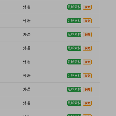
外语
足球素材
收费
外语
足球素材
收费
外语
足球素材
收费
外语
足球素材
收费
外语
足球素材
收费
外语
足球素材
收费
外语
足球素材
收费
外语
足球素材
收费