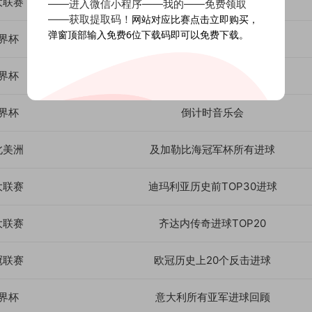
大联赛
足球比赛中见到的稀有球控制
——进入微信小程序——我的——免费领取
——获取提取码！
网站对应比赛点击立即购买，
弹窗顶部输入免费6位下载码即可以免费下载。
界杯
闭幕式
界杯
开幕式
界杯
倒计时音乐会
北美洲
及加勒比海冠军杯所有进球
大联赛
迪玛利亚历史前TOP30进球
大联赛
齐达内传奇进球TOP20
冠联赛
欧冠历史上20个反击进球
界杯
意大利所有亚军进球回顾