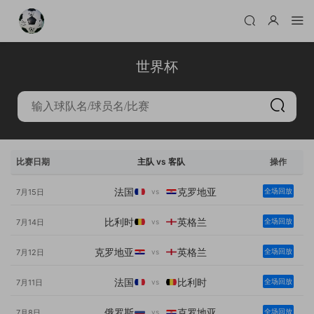
世界杯
比赛日期
主队 vs 客队
操作
法国
克罗地亚
全场回放
7月15日
vs
比利时
英格兰
全场回放
7月14日
vs
克罗地亚
英格兰
全场回放
7月12日
vs
法国
比利时
全场回放
7月11日
vs
俄罗斯
克罗地亚
全场回放
7月8日
vs