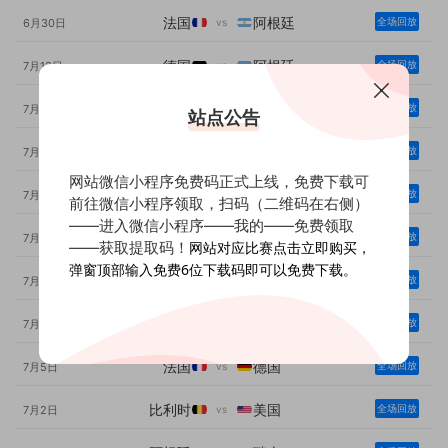
法国
阿根廷
全场回放
6月30日
vs
德国
阿根廷
全场回放
7月13日
vs
巴西
荷兰
全场回放
7月13日
vs
站点公告
阿根廷
荷兰
全场回放
7月9日
vs
网站微信小程序免费码正式上线，免费下载可
德国
巴西
全场回放
7月9日
vs
前往微信小程序领取，扫码（二维码在右侧）
——进入微信小程序——我的——免费领取
荷兰
哥斯达黎加
全场回放
7月6日
vs
——获取提取码！
网站对应比赛点击立即购买，
弹窗顶部输入免费6位下载码即可以免费下载。
阿根廷
比利时
全场回放
7月6日
vs
巴西
哥伦比亚
全场回放
7月5日
vs
法国
德国
全场回放
7月5日
vs
比利时
美国
全场回放
7月2日
vs