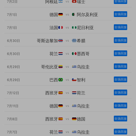
阿根廷
瑞士
全场回放
7月2日
vs
德国
阿尔及利亚
全场回放
7月1日
vs
法国
尼日利亚
全场回放
7月1日
vs
哥斯达黎加
希腊
全场回放
6月30日
vs
荷兰
墨西哥
全场回放
6月30日
vs
哥伦比亚
乌拉圭
全场回放
6月29日
vs
巴西
智利
全场回放
6月29日
vs
西班牙
荷兰
全场回放
7月12日
vs
德国
乌拉圭
全场回放
7月11日
vs
西班牙
德国
全场回放
7月8日
vs
荷兰
乌拉圭
全场回放
7月7日
vs