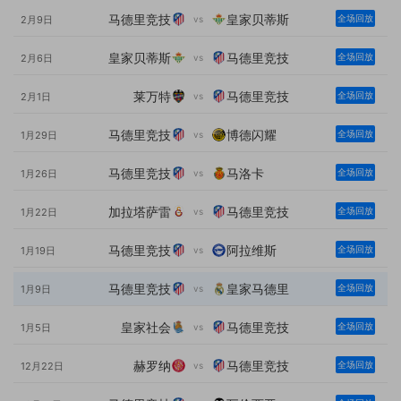
马德里竞技
皇家贝蒂斯
全场回放
2月9日
vs
皇家贝蒂斯
马德里竞技
全场回放
2月6日
vs
莱万特
马德里竞技
全场回放
2月1日
vs
马德里竞技
博德闪耀
全场回放
1月29日
vs
马德里竞技
马洛卡
全场回放
1月26日
vs
加拉塔萨雷
马德里竞技
全场回放
1月22日
vs
马德里竞技
阿拉维斯
全场回放
1月19日
vs
马德里竞技
皇家马德里
全场回放
1月9日
vs
皇家社会
马德里竞技
全场回放
1月5日
vs
赫罗纳
马德里竞技
全场回放
12月22日
vs