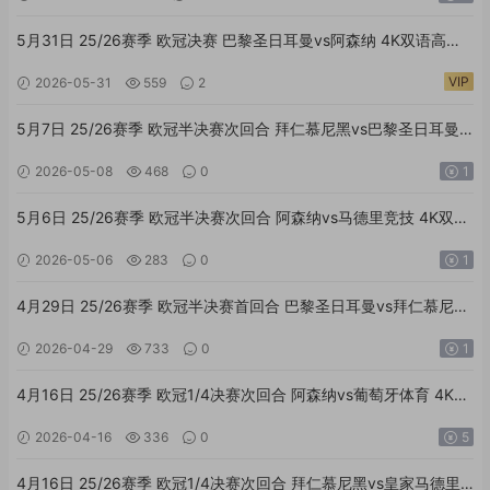
5月31日 25/26赛季 欧冠决赛 巴黎圣日耳曼vs阿森纳 4K双语高清
全场回放
VIP
2026-05-31
559
2
5月7日 25/26赛季 欧冠半决赛次回合 拜仁慕尼黑vs巴黎圣日耳曼
4K双语高清全场回放
2026-05-08
468
0
1
5月6日 25/26赛季 欧冠半决赛次回合 阿森纳vs马德里竞技 4K双语
高清全场回放
2026-05-06
283
0
1
4月29日 25/26赛季 欧冠半决赛首回合 巴黎圣日耳曼vs拜仁慕尼黑
4K双音轨高清全场回放
2026-04-29
733
0
1
4月16日 25/26赛季 欧冠1/4决赛次回合 阿森纳vs葡萄牙体育 4K双
语高清全场回放
2026-04-16
336
0
5
4月16日 25/26赛季 欧冠1/4决赛次回合 拜仁慕尼黑vs皇家马德里