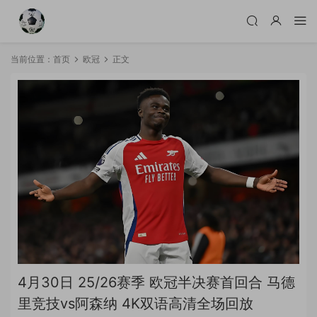
当前位置：
首页
欧冠
正文
4月30日 25/26赛季 欧冠半决赛首回合 马德
里竞技vs阿森纳 4K双语高清全场回放