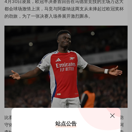
4月30日凌晨，欧冠半决赛首回合在马德里竞技的主场万达大
都会球场激情上演，马竞与阿森纳这两支从未捧起过欧冠奖杯
的劲旅，为了一张决赛入场券展开激烈厮杀。
比赛伊始，马竞凭借主场之利，以凶狠的高位逼抢和严密的防
站点公告
守体系，向阿森纳发起猛攻，试图在开场阶段就占据主动。阿