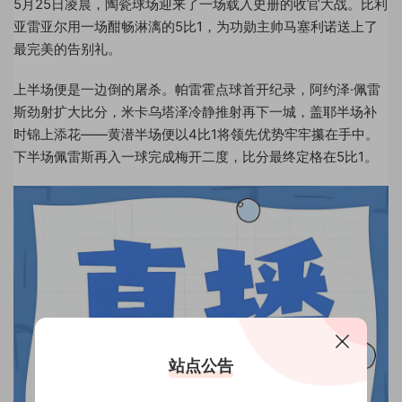
5月25日凌晨，陶瓷球场迎来了一场载入史册的收官大战。比利
亚雷亚尔用一场酣畅淋漓的5比1，为功勋主帅马塞利诺送上了
最完美的告别礼。
上半场便是一边倒的屠杀。帕雷霍点球首开纪录，阿约泽·佩雷
斯劲射扩大比分，米卡乌塔泽冷静推射再下一城，盖耶半场补
时锦上添花——黄潜半场便以4比1将领先优势牢牢攥在手中。
下半场佩雷斯再入一球完成梅开二度，比分最终定格在5比1。
站点公告