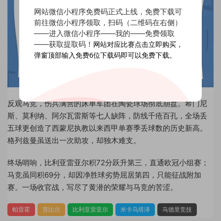
网站微信小程序免费码正式上线，免费下载可
前往微信小程序领取，扫码（二维码在右侧）
——进入微信小程序——我的——免费领取
——获取提取码！
网站对应比赛点击立即购买，
弹窗顶部输入免费6位下载码即可以免费下载。
反观马竞，伤兵满营的床单军团在陶瓷球场彻底崩盘。希门尼
斯、莫利纳、阿尔瓦雷斯等七人缺阵，防线千疮百孔，全场丢
五球更创造了西蒙尼执教以来西甲单赛季丢球数的历史新高。
格列兹曼虽送出一次助攻，却独木难支。
终场哨响，比利亚雷亚尔积72分跃升第三，直通欧冠小组赛；
马竞虽同积69分，却因净胜球劣势屈居第四，只能征战附加
赛。一场收官战，写尽了黄潜的荣耀与马竞的苦涩。
帕雷霍
普比尔
比利亚雷亚尔
米卡乌塔泽
马德里竞技