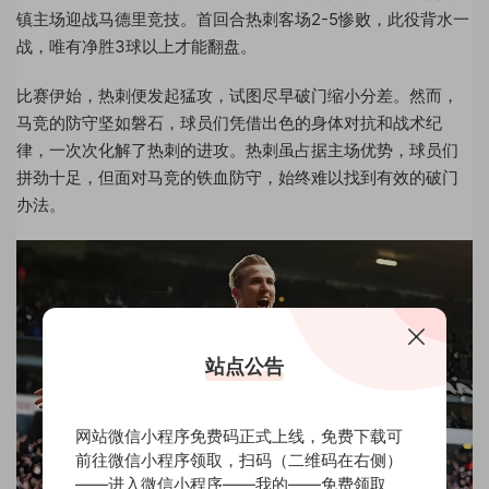
镇主场迎战马德里竞技。首回合热刺客场2-5惨败，此役背水一
战，唯有净胜3球以上才能翻盘。
比赛伊始，热刺便发起猛攻，试图尽早破门缩小分差。然而，
马竞的防守坚如磐石，球员们凭借出色的身体对抗和战术纪
律，一次次化解了热刺的进攻。热刺虽占据主场优势，球员们
拼劲十足，但面对马竞的铁血防守，始终难以找到有效的破门
办法。
站点公告
网站微信小程序免费码正式上线，免费下载可
前往微信小程序领取，扫码（二维码在右侧）
——进入微信小程序——我的——免费领取