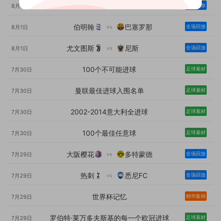
上海海港
山东泰山
全场回放
8月2日
vs
伯明翰
巴塞罗那
全场回放
8月1日
vs
尤文图斯
尼斯
全场回放
8月1日
vs
100个不可能进球
足球素材
7月30日
曼联最佳进球入围名单
足球素材
7月30日
2002-2014意大利全进球
足球素材
7月30日
100个最佳任意球
足球素材
7月30日
大阪樱花
多特蒙德
全场回放
7月29日
vs
热刺
悉尼FC
全场回放
7月29日
vs
世界杯记忆
精华集锦
7月29日
罗伯特·莱万多夫斯基的每一个欧冠进球
足球素材
7月29日