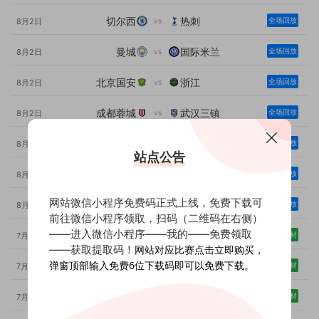
切尔西
热刺
全场回放
8月2日
vs
曼城
国际米兰
全场回放
8月2日
vs
北京国安
浙江
全场回放
8月2日
vs
成都蓉城
武汉三镇
全场回放
8月2日
vs
上海海港
山东泰山
全场回放
8月2日
vs
站点公告
伯明翰
巴塞罗那
全场回放
8月1日
vs
网站微信小程序免费码正式上线，免费下载可
尤文图斯
尼斯
全场回放
8月1日
vs
前往微信小程序领取，扫码（二维码在右侧）
——进入微信小程序——我的——免费领取
100个不可能进球
足球素材
7月30日
——获取提取码！
网站对应比赛点击立即购买，
弹窗顶部输入免费6位下载码即可以免费下载。
曼联最佳进球入围名单
足球素材
7月30日
2002-2014意大利全进球
足球素材
7月30日