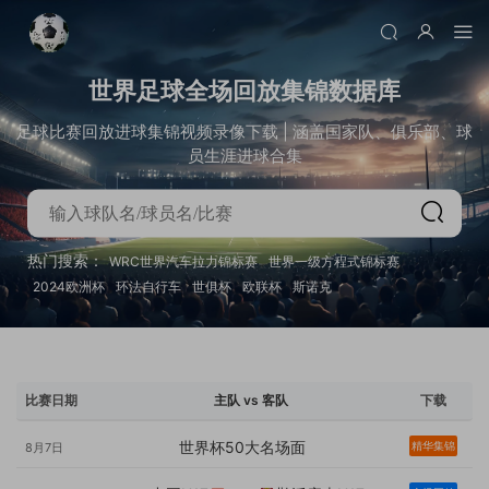
世界足球全场回放集锦数据库
足球比赛回放进球集锦视频录像下载 | 涵盖国家队、俱乐部、球
员生涯进球合集
热门搜索：
WRC世界汽车拉力锦标赛
世界一级方程式锦标赛
2024欧洲杯
环法自行车
世俱杯
欧联杯
斯诺克
比赛日期
主队 vs 客队
下载
世界杯50大名场面
精华集锦
8月7日