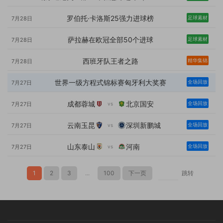
罗伯托·卡洛斯25强力进球榜
足球素材
7月28日
萨拉赫在欧冠全部50个进球
足球素材
7月28日
西班牙队王者之路
精华集锦
7月28日
世界一级方程式锦标赛匈牙利大奖赛
全场回放
7月27日
成都蓉城
北京国安
全场回放
7月27日
vs
云南玉昆
深圳新鹏城
全场回放
7月27日
vs
山东泰山
河南
全场回放
7月27日
vs
1
2
3
...
100
下一页
跳转