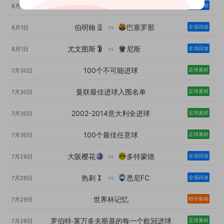
上海海港
山东泰山
全场回放
8月2日
vs
伯明翰
巴塞罗那
全场回放
8月1日
vs
尤文图斯
尼斯
全场回放
8月1日
vs
100个不可能进球
足球素材
7月30日
曼联最佳进球入围名单
足球素材
7月30日
2002-2014意大利全进球
足球素材
7月30日
100个最佳任意球
足球素材
7月30日
大阪樱花
多特蒙德
全场回放
7月29日
vs
热刺
悉尼FC
全场回放
7月29日
vs
世界杯记忆
精华集锦
7月29日
罗伯特·莱万多夫斯基的每一个欧冠进球
足球素材
7月29日