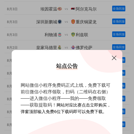
埃因霍温
阿尔克马尔
全场回放
8月3日
vs
深圳新鹏城
重庆铜梁龙
全场回放
8月3日
vs
利物浦
利兹联
全场回放
8月3日
vs
皇家马德里
佛罗伦萨
全场回放
8月2日
vs
赫罗纳
阿森纳
全场回放
8月2日
vs
站点公告
曼联
马德里竞技
全场回放
8月2日
vs
网站微信小程序免费码正式上线，免费下载可
切尔西
热刺
全场回放
8月2日
vs
前往微信小程序领取，扫码（二维码在右侧）
——进入微信小程序——我的——免费领取
曼城
国际米兰
全场回放
8月2日
vs
——获取提取码！
网站对应比赛点击立即购买，
弹窗顶部输入免费6位下载码即可以免费下载。
北京国安
浙江
全场回放
8月2日
vs
成都蓉城
武汉三镇
全场回放
8月2日
vs