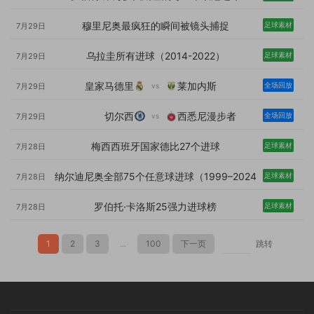
穆里尼奥最疯狂的瞬间被镜头捕捉
足球素材
7月29日
乌拉圭所有进球（2014-2022）
足球素材
7月29日
皇家马德里
莱加内斯
全场回放
7月29日
vs
切尔西
西悉尼漫步者
全场回放
7月29日
vs
梅西西班牙国家德比27个进球
足球素材
7月28日
罗纳尔迪尼奥全部75个任意球进球（1999–2024）
足球素材
7月28日
罗伯托·卡洛斯25强力进球榜
足球素材
7月28日
1
2
3
...
100
下一页
跳转