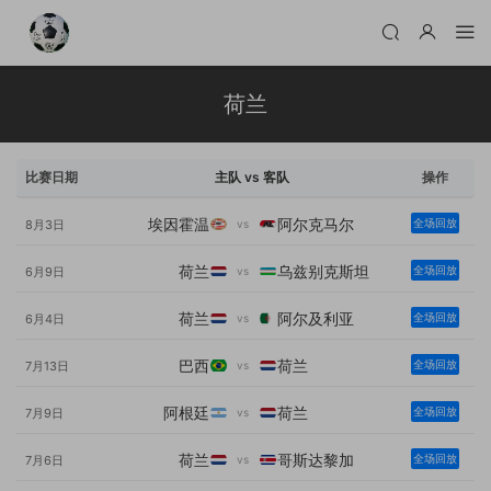
荷兰
比赛日期
主队 vs 客队
操作
埃因霍温
阿尔克马尔
全场回放
8月3日
vs
荷兰
乌兹别克斯坦
全场回放
6月9日
vs
荷兰
阿尔及利亚
全场回放
6月4日
vs
巴西
荷兰
全场回放
7月13日
vs
阿根廷
荷兰
全场回放
7月9日
vs
荷兰
哥斯达黎加
全场回放
7月6日
vs