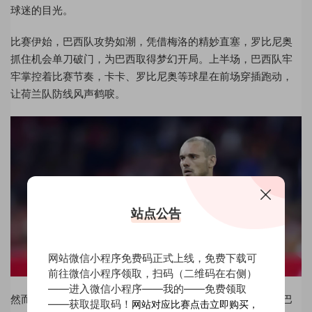
球迷的目光。
比赛伊始，巴西队攻势如潮，凭借梅洛的精妙直塞，罗比尼奥
抓住机会单刀破门，为巴西取得梦幻开局。上半场，巴西队牢
牢掌控着比赛节奏，卡卡、罗比尼奥等球星在前场穿插跑动，
让荷兰队防线风声鹤唳。
站点公告
网站微信小程序免费码正式上线，免费下载可
前往微信小程序领取，扫码（二维码在右侧）
——进入微信小程序——我的——免费领取
然而，下半场风云突变。斯内德抓住机会，任意球传中造成巴
——获取提取码！
网站对应比赛点击立即购买，