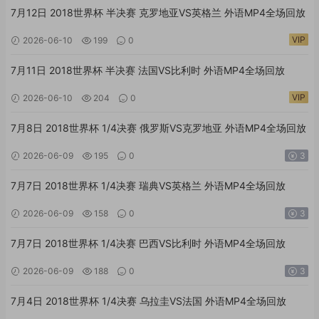
7月12日 2018世界杯 半决赛 克罗地亚VS英格兰 外语MP4全场回放
VIP
2026-06-10
199
0
7月11日 2018世界杯 半决赛 法国VS比利时 外语MP4全场回放
VIP
2026-06-10
204
0
7月8日 2018世界杯 1/4决赛 俄罗斯VS克罗地亚 外语MP4全场回放
2026-06-09
195
0
3
7月7日 2018世界杯 1/4决赛 瑞典VS英格兰 外语MP4全场回放
2026-06-09
158
0
3
7月7日 2018世界杯 1/4决赛 巴西VS比利时 外语MP4全场回放
2026-06-09
188
0
3
7月4日 2018世界杯 1/4决赛 乌拉圭VS法国 外语MP4全场回放