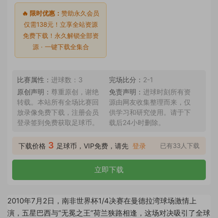
🔥 限时优惠：
赞助永久会员
仅需138元！立享全站资源
免费下载！永久解锁全部资
源 · 一键下载全集合
比赛属性：
进球数：3
完场比分：
2-1
原创声明：
尊重原创，谢绝
免责声明：
进球时刻所有资
转载。本站所有全场比赛回
源由网友收集整理而来，仅
放录像免费下载，注册会员
供学习和研究使用。请于下
登录签到免费获取足球币。
载后24小时删除。
3
下载价格
足球币，VIP免费，请先
登录
已有33人下载
立即下载
2010年7月2日，南非世界杯1/4决赛在曼德拉湾球场激情上
演，五星巴西与“无冕之王”荷兰狭路相逢，这场对决吸引了全球