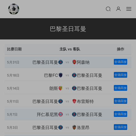
巴黎圣日耳曼
比赛日期
主队 vs 客队
操作
巴黎圣日耳曼
阿森纳
全场回放
5月31日
vs
巴黎FC
巴黎圣日耳曼
全场回放
5月18日
vs
朗斯
巴黎圣日耳曼
全场回放
5月14日
vs
巴黎圣日耳曼
布雷斯特
全场回放
5月11日
vs
拜仁慕尼黑
巴黎圣日耳曼
全场回放
5月7日
vs
巴黎圣日耳曼
洛里昂
全场回放
5月3日
vs