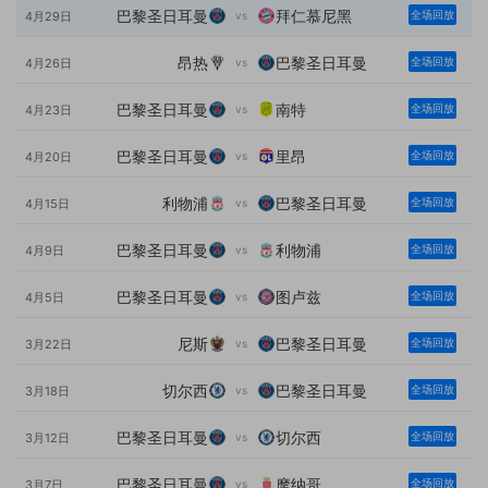
巴黎圣日耳曼
拜仁慕尼黑
全场回放
4月29日
vs
昂热
巴黎圣日耳曼
全场回放
4月26日
vs
巴黎圣日耳曼
南特
全场回放
4月23日
vs
巴黎圣日耳曼
里昂
全场回放
4月20日
vs
利物浦
巴黎圣日耳曼
全场回放
4月15日
vs
巴黎圣日耳曼
利物浦
全场回放
4月9日
vs
巴黎圣日耳曼
图卢兹
全场回放
4月5日
vs
尼斯
巴黎圣日耳曼
全场回放
3月22日
vs
切尔西
巴黎圣日耳曼
全场回放
3月18日
vs
巴黎圣日耳曼
切尔西
全场回放
3月12日
vs
巴黎圣日耳曼
摩纳哥
全场回放
3月7日
vs