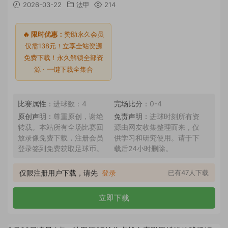
2026-03-22
法甲
214
🔥 限时优惠：
赞助永久会员
仅需138元！立享全站资源
免费下载！永久解锁全部资
源 · 一键下载全集合
比赛属性：
进球数：4
完场比分：
0-4
原创声明：
尊重原创，谢绝
免责声明：
进球时刻所有资
转载。本站所有全场比赛回
源由网友收集整理而来，仅
放录像免费下载，注册会员
供学习和研究使用。请于下
登录签到免费获取足球币。
载后24小时删除。
仅限注册用户下载，请先
登录
已有47人下载
立即下载