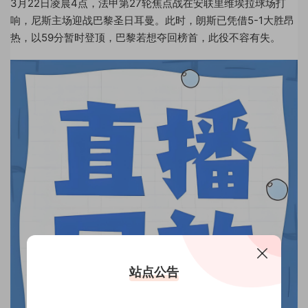
3月22日凌晨4点，法甲第27轮焦点战在安联里维埃拉球场打
响，尼斯主场迎战巴黎圣日耳曼。此时，朗斯已凭借5-1大胜昂
热，以59分暂时登顶，巴黎若想夺回榜首，此役不容有失。
站点公告