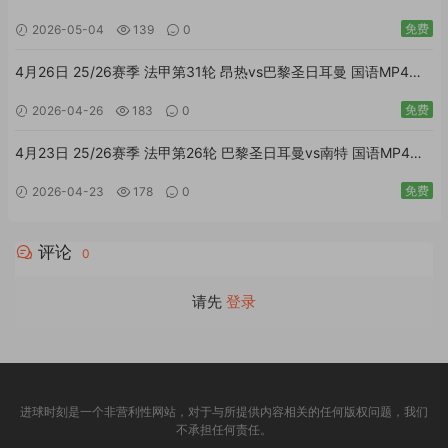
免费
2026-05-04
139
0
4月26日 25/26赛季 法甲第31轮 昂热vs巴黎圣日耳曼 国语MP4全
场回放
免费
2026-04-26
183
0
4月23日 25/26赛季 法甲第26轮 巴黎圣日耳曼vs南特 国语MP4全
场回放
免费
2026-04-23
178
0
评论
0
请先
登录
进球时刻是一个非营利性网站，对于与所提供内容相关的任何版权问题，我们
不承担任何责任。