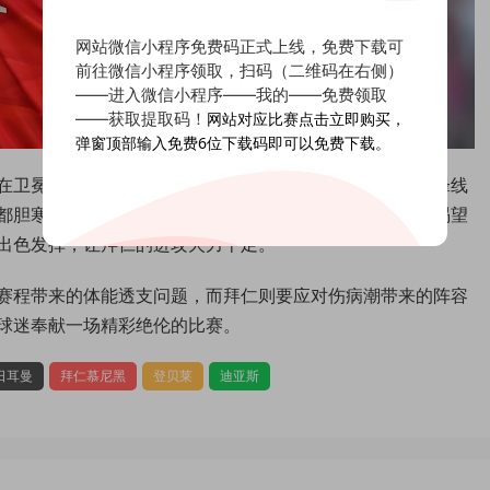
网站微信小程序免费码正式上线，免费下载可
前往微信小程序领取，扫码（二维码在右侧）
——进入微信小程序——我的——免费领取
——获取提取码！
网站对应比赛点击立即购买，
弹窗顶部输入免费6位下载码即可以免费下载。
在卫冕。球队阵容星光熠熠，登贝莱、克瓦拉茨赫利亚等锋线
都胆寒。而拜仁慕尼黑，这支拥有深厚底蕴的豪门，同样渴望
出色发挥，让拜仁的进攻火力十足。
赛程带来的体能透支问题，而拜仁则要应对伤病潮带来的阵容
球迷奉献一场精彩绝伦的比赛。
日耳曼
拜仁慕尼黑
登贝莱
迪亚斯