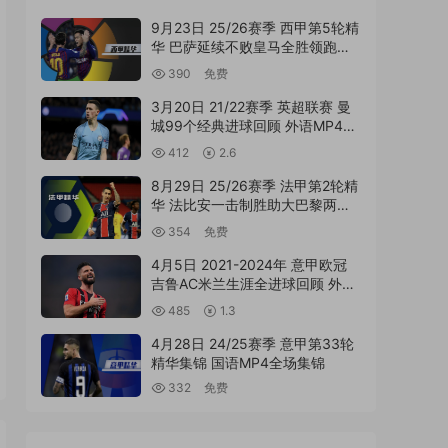
9月23日 25/26赛季 西甲第5轮精
华 巴萨延续不败皇马全胜领跑积
分榜 国语MP4精华集锦
390
免费
3月20日 21/22赛季 英超联赛 曼
城99个经典进球回顾 外语MP4高
清精华集锦
412
2.6
8月29日 25/26赛季 法甲第2轮精
华 法比安一击制胜助大巴黎两连
胜 国语MP4精华集锦
354
免费
4月5日 2021-2024年 意甲欧冠
吉鲁AC米兰生涯全进球回顾 外语
MP4高清精华集锦
485
1.3
4月28日 24/25赛季 意甲第33轮
精华集锦 国语MP4全场集锦
332
免费