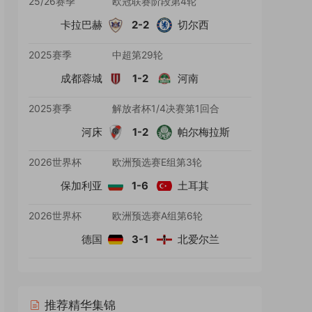
25/26赛季
欧冠联赛阶段第4轮
卡拉巴赫
2-2
切尔西
2025赛季
中超第29轮
成都蓉城
1-2
河南
2025赛季
解放者杯1/4决赛第1回合
河床
1-2
帕尔梅拉斯
2026世界杯
欧洲预选赛E组第3轮
保加利亚
1-6
土耳其
2026世界杯
欧洲预选赛A组第6轮
德国
3-1
北爱尔兰
推荐精华集锦