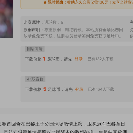
🔥 限时优惠：
赞助永久会员仅需138元！立享全站资
比赛属性：
进球数：9
原创声明：
尊重原创，谢绝转载。本站所有全场比赛回
放录像免费下载，注册会员登录签到免费获取足球币。
国语高清
1
下载价格
足球币，请先
登录
已有132人下载
4K双音轨
5
下载价格
足球币，请先
登录
已有164人下载
冠半决赛首回合在巴黎王子公园球场激情上演，卫冕冠军巴黎圣日
，是法式浪漫足球与德式严谨战术的激烈碰撞，更是两支欧洲