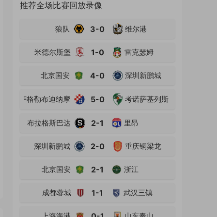
推荐全场比赛回放录像
狼队
3-0
维尔港
米德尔斯堡
1-0
雷克瑟姆
北京国安
4-0
深圳新鹏城
萨格勒布迪纳摩
5-0
考诺萨基列斯
布拉格斯巴达
2-1
里昂
深圳新鹏城
2-0
重庆铜梁龙
北京国安
2-1
浙江
成都蓉城
1-1
武汉三镇
上海海港
0-1
山东泰山