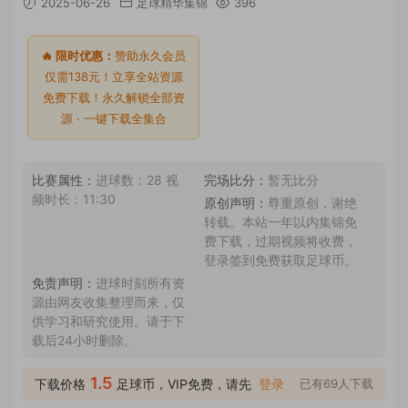
2025-06-26
足球精华集锦
396
🔥 限时优惠：
赞助永久会员
仅需138元！立享全站资源
免费下载！永久解锁全部资
源 · 一键下载全集合
比赛属性：
进球数：28 视
完场比分：
暂无比分
频时长：11:30
原创声明：
尊重原创，谢绝
转载。本站一年以内集锦免
费下载，过期视频将收费，
登录签到免费获取足球币。
免责声明：
进球时刻所有资
源由网友收集整理而来，仅
供学习和研究使用。请于下
载后24小时删除。
1.5
下载价格
足球币，VIP免费，请先
登录
已有69人下载