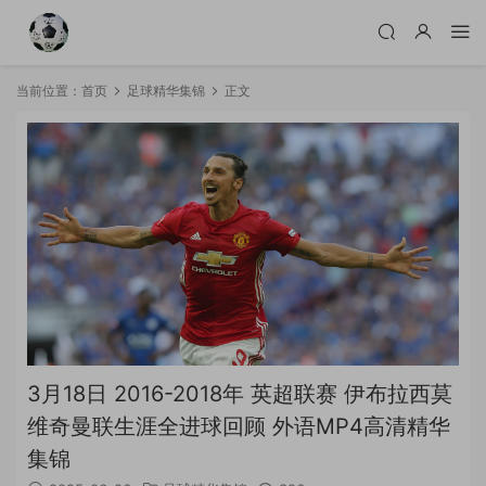
当前位置：
首页
足球精华集锦
正文
3月18日 2016-2018年 英超联赛 伊布拉西莫
维奇曼联生涯全进球回顾 外语MP4高清精华
集锦