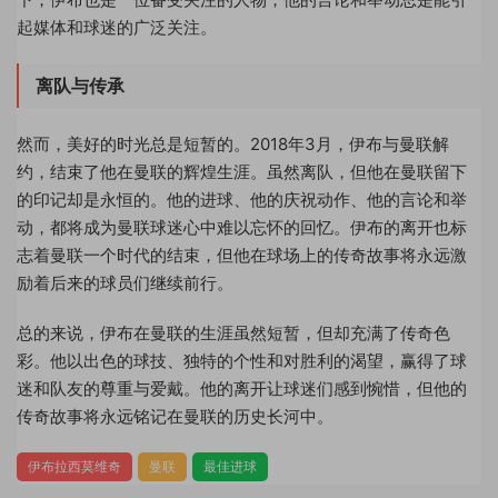
起媒体和球迷的广泛关注。
离队与传承
然而，美好的时光总是短暂的。2018年3月，伊布与曼联解
约，结束了他在曼联的辉煌生涯。虽然离队，但他在曼联留下
的印记却是永恒的。他的进球、他的庆祝动作、他的言论和举
动，都将成为曼联球迷心中难以忘怀的回忆。伊布的离开也标
志着曼联一个时代的结束，但他在球场上的传奇故事将永远激
励着后来的球员们继续前行。
总的来说，伊布在曼联的生涯虽然短暂，但却充满了传奇色
彩。他以出色的球技、独特的个性和对胜利的渴望，赢得了球
迷和队友的尊重与爱戴。他的离开让球迷们感到惋惜，但他的
传奇故事将永远铭记在曼联的历史长河中。
伊布拉西莫维奇
曼联
最佳进球