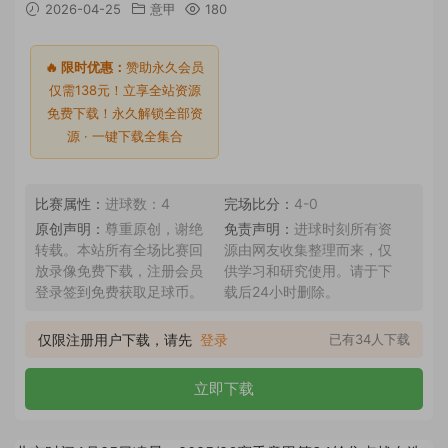
2026-04-25
意甲
180
🔥 限时优惠：
赞助永久会员
仅需138元！立享全站资源
免费下载！永久解锁全部资
源 · 一键下载全集合
比赛属性：
进球数：4
完场比分：
4-0
原创声明：
尊重原创，谢绝
免责声明：
进球时刻所有资
转载。本站所有全场比赛回
源由网友收集整理而来，仅
放录像免费下载，注册会员
供学习和研究使用。请于下
登录签到免费获取足球币。
载后24小时删除。
仅限注册用户下载，请先
登录
已有34人下载
立即下载