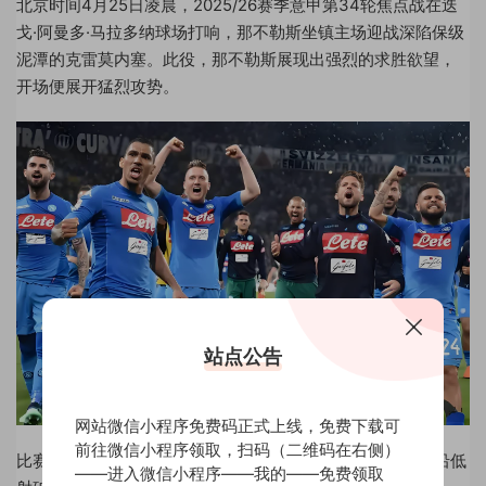
北京时间4月25日凌晨，2025/26赛季意甲第34轮焦点战在迭
戈·阿曼多·马拉多纳球场打响，那不勒斯坐镇主场迎战深陷保级
泥潭的克雷莫内塞。此役，那不勒斯展现出强烈的求胜欲望，
开场便展开猛烈攻势。
站点公告
网站微信小程序免费码正式上线，免费下载可
前往微信小程序领取，扫码（二维码在右侧）
比赛第3分钟，德布劳内送出精妙斜塞，麦克托米奈禁区前沿低
——进入微信小程序——我的——免费领取