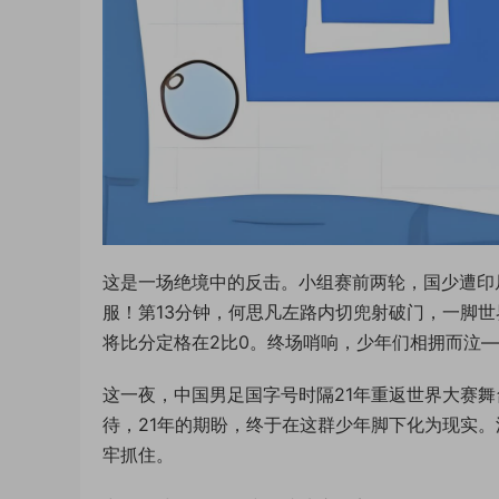
这是一场绝境中的反击。小组赛前两轮，国少遭印
服！第13分钟，何思凡左路内切兜射破门，一脚世
将比分定格在2比0。终场哨响，少年们相拥而泣
这一夜，中国男足国字号时隔21年重返世界大赛舞
待，21年的期盼，终于在这群少年脚下化为现实。
牢抓住。