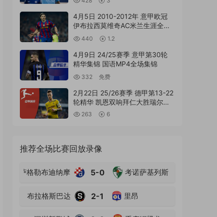
428
3
4月5日 2010-2012年 意甲欧冠
伊布拉西莫维奇AC米兰生涯全进
球回顾 外语MP4高清精华集锦
440
1.2
4月9日 24/25赛季 意甲第30轮
精华集锦 国语MP4全场集锦
332
免费
2月22日 25/26赛季 德甲第13-22
轮精华 凯恩双响拜仁大胜瑞尔森
助攻大四喜 国语MP4精华集锦
263
6
推荐全场比赛回放录像
萨格勒布迪纳摩
5-0
考诺萨基列斯
布拉格斯巴达
2-1
里昂