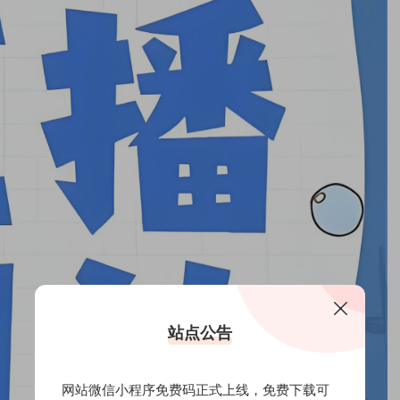
站点公告
网站微信小程序免费码正式上线，免费下载可