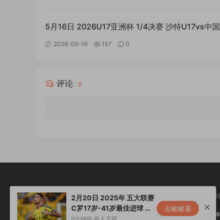
5月16日 2026U17亚洲杯 1/4决赛 沙特U17vs中国
国语MP4全场回放
2026-05-16
157
0
评论
0
进球
2月20日 2025年 五大联赛
C罗17岁-41岁最佳进球 外
去瞅瞅看
标签归档页
新手帮助
赞助
语MP4足球素材
6分钟前 有人下载