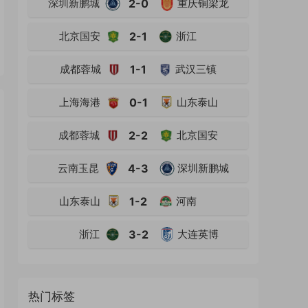
深圳新鹏城
2-0
重庆铜梁龙
北京国安
2-1
浙江
成都蓉城
1-1
武汉三镇
上海海港
0-1
山东泰山
成都蓉城
2-2
北京国安
云南玉昆
4-3
深圳新鹏城
山东泰山
1-2
河南
浙江
3-2
大连英博
热门标签