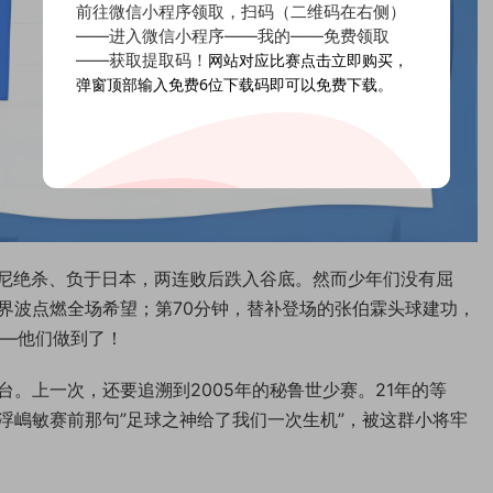
前往微信小程序领取，扫码（二维码在右侧）
——进入微信小程序——我的——免费领取
——获取提取码！
网站对应比赛点击立即购买，
弹窗顶部输入免费6位下载码即可以免费下载。
尼绝杀、负于日本，两连败后跌入谷底。然而少年们没有屈
界波点燃全场希望；第70分钟，替补登场的张伯霖头球建功，
——他们做到了！
台。上一次，还要追溯到2005年的秘鲁世少赛。21年的等
浮嶋敏赛前那句”足球之神给了我们一次生机”，被这群小将牢