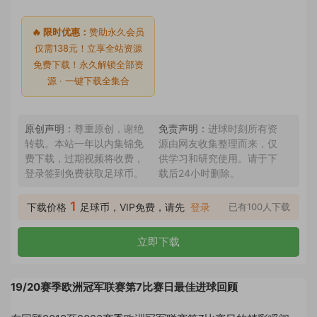
🔥 限时优惠：
赞助永久会员
仅需138元！立享全站资源
免费下载！永久解锁全部资
源 · 一键下载全集合
原创声明：
尊重原创，谢绝
免责声明：
进球时刻所有资
转载。本站一年以内集锦免
源由网友收集整理而来，仅
费下载，过期视频将收费，
供学习和研究使用。请于下
登录签到免费获取足球币。
载后24小时删除。
1
下载价格
足球币，VIP免费，请先
登录
已有100人下载
立即下载
19/20赛季欧洲冠军联赛第7比赛日最佳进球回顾