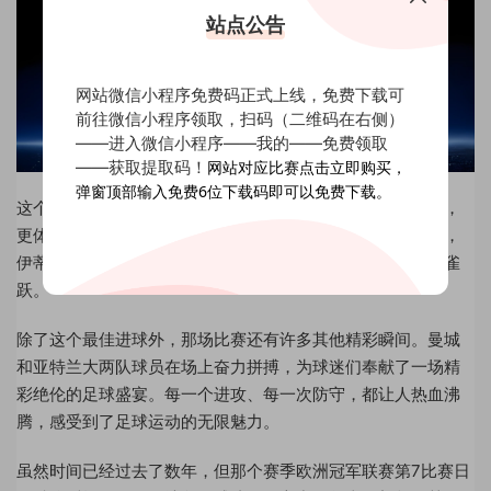
站点公告
网站微信小程序免费码正式上线，免费下载可
前往微信小程序领取，扫码（二维码在右侧）
——进入微信小程序——我的——免费领取
——获取提取码！
网站对应比赛点击立即购买，
弹窗顶部输入免费6位下载码即可以免费下载。
这个进球不仅展现了马赫雷斯出色的个人能力和冷静的心态，
更体现了曼城队整体的默契配合和出色的反击战术。进球后，
伊蒂哈德球场瞬间沸腾，球迷们为马赫雷斯的精彩表现欢呼雀
跃。
除了这个最佳进球外，那场比赛还有许多其他精彩瞬间。曼城
和亚特兰大两队球员在场上奋力拼搏，为球迷们奉献了一场精
彩绝伦的足球盛宴。每一个进攻、每一次防守，都让人热血沸
腾，感受到了足球运动的无限魅力。
虽然时间已经过去了数年，但那个赛季欧洲冠军联赛第7比赛日