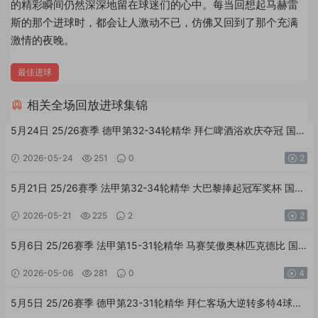
的精彩瞬间仍然深深地留在球迷们的心中。每当回想起马赫雷
斯的那个进球时，都会让人激动不已，仿佛又回到了那个充满
激情的夜晚。
最佳进球
相关全场回放进球集锦
5月24日 25/26赛季 德甲第32-34轮精华 拜仁啤酒浴欢庆夺冠 国语
MP4精华集锦
2026-05-24
251
0
2
5月21日 25/26赛季 法甲第32-34轮精华 大巴黎捧起冠军奖杯 国语
MP4精华集锦
2026-05-21
225
2
2
5月6日 25/26赛季 法甲第15-31轮精华 马赛笑傲奥林匹克德比 国
语MP4精华集锦
2026-05-06
281
0
4
5月5日 25/26赛季 德甲第23-31轮精华 拜仁客场大逆转多特4球横