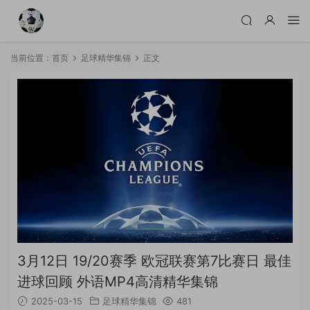
当前位置：
首页
足球精华集锦
正文
3月12日 19/20赛季 欧冠联赛第7比赛日 最佳
进球回顾 外语MP4高清精华集锦
2025-03-15
足球精华集锦
481