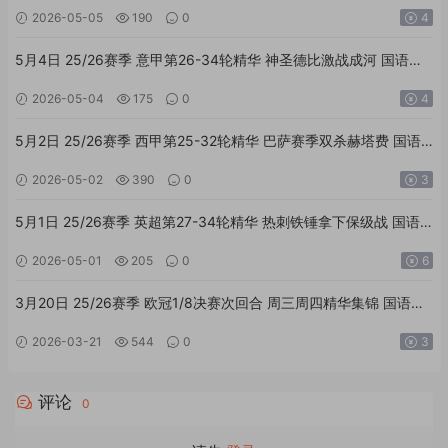
扫弗赖堡 国语MP4精华集锦
2026-05-05
190
0
4
5月4日 25/26赛季 意甲第26-34轮精华 神圣德比激战成河 国语
MP4精华集锦
2026-05-04
175
0
4
5月2日 25/26赛季 西甲第25-32轮精华 巴萨赛季双杀赫塔费 国语
MP4精华集锦
2026-05-02
390
0
3
5月1日 25/26赛季 英超第27-34轮精华 热刺铁锤拿下保级战 国语
MP4精华集锦
2026-05-01
205
0
6
3月20日 25/26赛季 欧冠1/8决赛次回合 周三周四精华集锦 国语
MP4全场录像
2026-03-21
544
0
3
评论
0