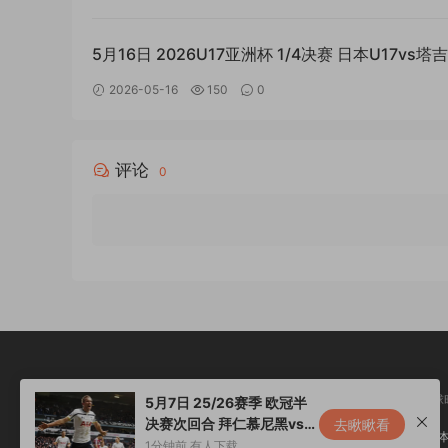
5月16日 2026U17亚洲杯 1/4决赛 日本U17vs塔
斯坦U17 国语MP4全场回放
2026-05-16
150
0
评论
0
进球
5月7日 25/26赛季 欧冠半
决赛次回合 拜仁慕尼黑vs
去瞅瞅看
标签归档页
新手帮助
赞助
巴黎圣日耳曼 4K双语高清
1分钟前 有人下载