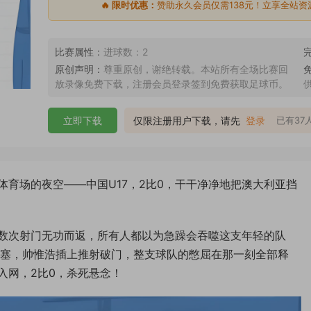
🔥 限时优惠：
赞助永久会员仅需138元！立享全站资
比赛属性：
进球数：2
原创声明：
尊重原创，谢绝转载。本站所有全场比赛回
放录像免费下载，注册会员登录签到免费获取足球币。
立即下载
仅限注册用户下载，请先
登录
已有37
育场的夜空——中国U17，2比0，干干净净地把澳大利亚挡
数次射门无功而返，所有人都以为急躁会吞噬这支年轻的队
直塞，帅惟浩插上推射破门，整支球队的憋屈在那一刻全部释
入网，2比0，杀死悬念！