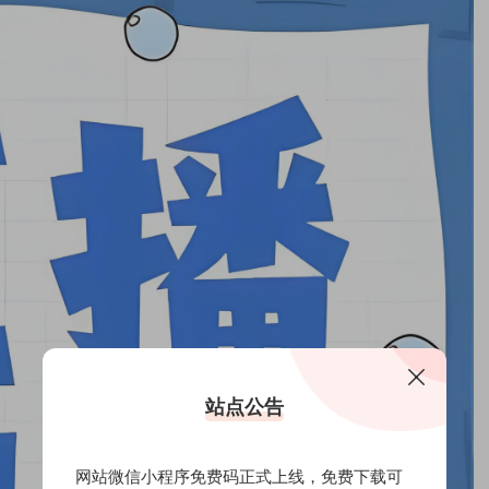
站点公告
网站微信小程序免费码正式上线，免费下载可