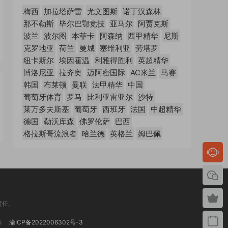
梅西
加拉塔萨雷
尤文图斯
诺丁汉森林
那不勒斯
毕尔巴鄂竞技
亚马尔
阿贾克斯
波兰
波尔图
本菲卡
阿森纳
西甲精华
尼斯
克罗地亚
荷兰
曼城
塞维利亚
劳塔罗
纽卡斯尔
埃因霍温
利雅得胜利
英超精华
博洛尼亚
拉齐奥
迈阿密国际
AC米兰
马赛
韩国
布莱顿
曼联
法甲精华
中国
葡萄牙体育
罗马
比利亚雷亚尔
沙特
莱万多夫斯基
葡萄牙
西班牙
法国
中超精华
德国
勒沃库森
佛罗伦萨
巴西
格拉斯哥流浪者
哈兰德
英格兰
姆巴佩
责任。
025
渝ICP备2022006302号-3