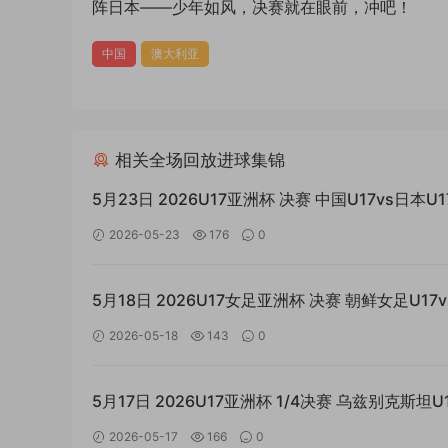
阵日本——少年如风，决赛就在眼前，冲吧！
中国
澳大利亚
相关全场回放进球集锦
5月23日 2026U17亚洲杯 决赛 中国U17vs日本U1
语MP4全场回放
2026-05-23
176
0
5月18日 2026U17女足亚洲杯 决赛 朝鲜女足U17
本女足U17 国语MP4全场回放
2026-05-18
143
0
5月17日 2026U17亚洲杯 1/4决赛 乌兹别克斯坦U1
韩国U17 国语MP4全场回放
2026-05-17
166
0