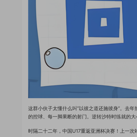
这群小伙子太懂什么叫”以彼之道还施彼身”。去年
的控球、每一脚果断的射门。逆转沙特时练就的大
时隔二十二年，中国U17重返亚洲杯决赛！上一次