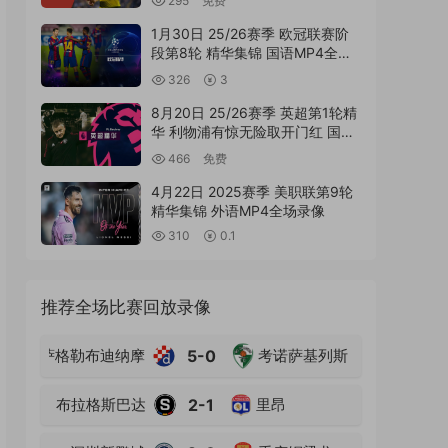
295
免费
1月30日 25/26赛季 欧冠联赛阶
段第8轮 精华集锦 国语MP4全场
录像
326
3
8月20日 25/26赛季 英超第1轮精
华 利物浦有惊无险取开门红 国语
MP4精华集锦
466
免费
4月22日 2025赛季 美职联第9轮
精华集锦 外语MP4全场录像
310
0.1
推荐全场比赛回放录像
萨格勒布迪纳摩
5-0
考诺萨基列斯
布拉格斯巴达
2-1
里昂