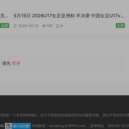
吉克
5月15日 2026U17女足亚洲杯 半决赛 中国女足U17vs
朝鲜女足U17 国语MP4全场回放
免费
免费
2026-05-15
155
0
请先
登录
时刻是一个非营利性网站，对于与所提供内容相关的任何版权问题，我们不承担任何
本站
举报邮箱：wanjiang_61@163.com 进球时刻 @2020-2