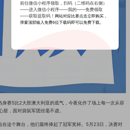
前往微信小程序领取，扫码（二维码在右侧）
——进入微信小程序——我的——免费领取
——获取提取码！
网站对应比赛点击立即购买，
弹窗顶部输入免费6位下载码即可以免费下载。
热身赛5比2大胜澳大利亚的底气，今夜化作了场上每一次从容
心脏，面对袋鼠军团丝毫不虚。
站在这个舞台，他们最终捧起了冠军奖杯。5月23日，决赛对