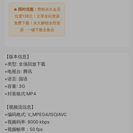
🔥 限时优惠：
赞助永久会员
仅需138元！立享全站资源
免费下载！永久解锁全部资
源 · 一键下载全集合
【版本信息】
+类型: 全场回放下载
+电视台: 腾讯
+语言: 国语
+容量: 3G
+封装格式:MP4
【视频流信息】
+编码格式: V_MPEG4/ISO/AVC
+视频码率: 8000 kbps
+视频帧率：50 fps