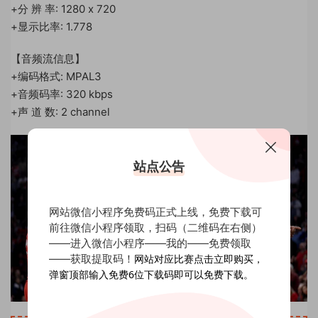
+分 辨 率: 1280 x 720
+显示比率: 1.778
【音频流信息】
+编码格式: MPAL3
+音频码率: 320 kbps
+声 道 数: 2 channel
站点公告
网站微信小程序免费码正式上线，免费下载可
前往微信小程序领取，扫码（二维码在右侧）
——进入微信小程序——我的——免费领取
——获取提取码！
网站对应比赛点击立即购买，
弹窗顶部输入免费6位下载码即可以免费下载。