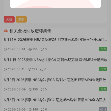
此内容
本文后
刷新页面
可见！
评论
火箭
灰熊
相关全场回放进球集锦
6月14日 2026赛季 NBA总决赛G5 尼克斯vs马刺 双语MP4全场回
放
免费
2026-06-14
154
0
6月11日 2026赛季 NBA总决赛G4 马刺vs尼克斯 双语MP4全场回放
免费
2026-06-11
222
0
6月9日 2026赛季 NBA总决赛G3 马刺vs尼克斯 双语MP4全场回放
免费
2026-06-09
156
0
6月6日 2026赛季 NBA总决赛G2 尼克斯vs马刺 双语MP4全场回放
2026-06-06
149
0
3