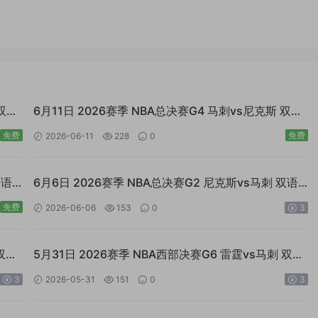
 双语
6月11日 2026赛季 NBA总决赛G4 马刺vs尼克斯 双语
MP4全场回放
免费
免费
2026-06-11
228
0
双语
6月6日 2026赛季 NBA总决赛G2 尼克斯vs马刺 双语
MP4全场回放
免费
2026-06-06
153
0
3
 双语
5月31日 2026赛季 NBA西部决赛G6 雷霆vs马刺 双语
MP4全场回放
3
2026-05-31
151
0
3