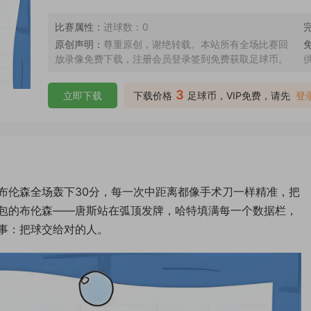
比赛属性：
进球数：0
原创声明：
尊重原创，谢绝转载。本站所有全场比赛回
放录像免费下载，注册会员登录签到免费获取足球币。
3
立即下载
下载价格
足球币，VIP免费，请先
登
布伦森全场轰下30分，每一次中距离都像手术刀一样精准，把
包的布伦森——唐斯站在弧顶发牌，哈特填满每一个数据栏，
事：把球交给对的人。