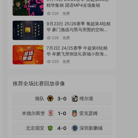
精华集锦 国语MP4全场集锦
326
免费
9月23日 25/26赛季 葡超第4轮精
华 豪门激战与黑马突围的交响曲
外语MP4精华集锦
328
免费
7月2日 24/25赛季 中超第6轮精
华 牟鹏飞滑倒送礼蓉城小胜海牛
国语MP4精华集锦
329
免费
推荐全场比赛回放录像
狼队
3-0
维尔港
米德尔斯堡
1-0
雷克瑟姆
北京国安
4-0
深圳新鹏城