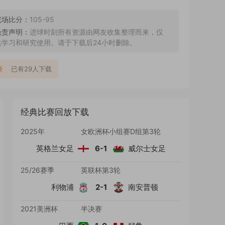
完场比分：
105-95
免责声明：
进球时刻所有资源由网友收集整理而来，仅
供学习和研究使用。请于下载后24小时删除。
录
已有29人下载
经典比赛回放下载
2025年
女欧洲杯小组赛D组第3轮
英格兰女足
6-1
威尔士女足
25/26赛季
英联杯第3轮
利物浦
2-1
南安普顿
2021美洲杯
半决赛