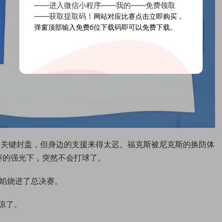
——进入微信小程序——我的——免费领取
——获取提取码！
网站对应比赛点击立即购买，
弹窗顶部输入免费6位下载码即可以免费下载。
出关键封盖，但身边的支援来得太迟。福克斯被尼克斯的换防体
赛的强光下，突然不会打球了。
气焰烧进了总决赛。
凉了。