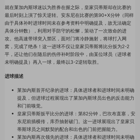
就在莱加内斯球迷以为胜券在握之际，皇家贝蒂斯却在比赛的
最后时刻上演了惊天逆转。安东尼在比赛的第90+X分钟（同样
由于具体补时进球时间未在参考资料中明确提及，故无法确定
具体分钟数），利用对手防守的松懈，策动了一次致命的进
攻。他高速带球突入禁区，面对门将冷静施射，将球打入网
窝，完成了绝杀！这一进球不仅让皇家贝蒂斯将比分扳为2-2
平，还让他们在随后的伤停补时阶段中，由某位球员（进球者
未明确提及）再入一球，最终以3-2逆转取胜。
进球描述
莱加内斯首开纪录的进球：具体进球者和进球时间未明确
提及，但进球过程展现出了莱加内斯球员出色的反击能力
和门前嗅觉。
皇家贝蒂斯扳平比分的进球：第82分钟，巴坎布直塞，安
东尼前插横传，库乔抽射破门。这一进球展现出了皇家贝
蒂斯球员之间默契的配合和出色的门前把握能力。
莱加内斯再次领先的进球：具体进球者和进球时间未明确