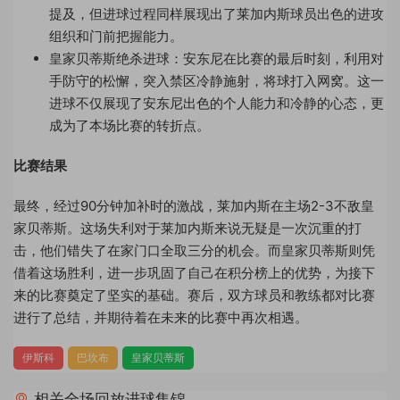
提及，但进球过程同样展现出了莱加内斯球员出色的进攻
组织和门前把握能力。
皇家贝蒂斯绝杀进球：安东尼在比赛的最后时刻，利用对
手防守的松懈，突入禁区冷静施射，将球打入网窝。这一
进球不仅展现了安东尼出色的个人能力和冷静的心态，更
成为了本场比赛的转折点。
比赛结果
最终，经过90分钟加补时的激战，莱加内斯在主场2-3不敌皇
家贝蒂斯。这场失利对于莱加内斯来说无疑是一次沉重的打
击，他们错失了在家门口全取三分的机会。而皇家贝蒂斯则凭
借着这场胜利，进一步巩固了自己在积分榜上的优势，为接下
来的比赛奠定了坚实的基础。赛后，双方球员和教练都对比赛
进行了总结，并期待着在未来的比赛中再次相遇。
伊斯科
巴坎布
皇家贝蒂斯
相关全场回放进球集锦