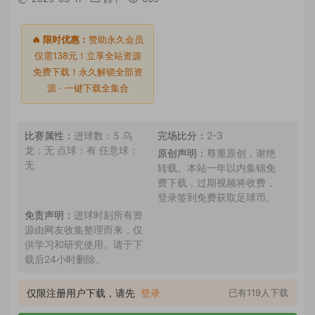
🔥 限时优惠：
赞助永久会员
仅需138元！立享全站资源
免费下载！永久解锁全部资
源 · 一键下载全集合
比赛属性：
进球数：5 乌
完场比分：
2-3
龙：无 点球：有 任意球：
原创声明：
尊重原创，谢绝
无
转载。本站一年以内集锦免
费下载，过期视频将收费，
登录签到免费获取足球币。
免责声明：
进球时刻所有资
源由网友收集整理而来，仅
供学习和研究使用。请于下
载后24小时删除。
仅限注册用户下载，请先
登录
已有119人下载