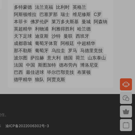
多特蒙德
法兰克福
比利时
英格兰
阿斯顿维拉
巴塞罗那
瑞士
维尼修斯
C罗
本菲卡
佛罗伦萨
莱万多夫斯基
曼城
阿森纳
英超精华
利物浦
利雅得胜利
哈兰德
天下足球
迪亚斯
沙特
曼联
西班牙
成都蓉城
葡萄牙体育
阿根廷
中超精华
那不勒斯
葡萄牙
乌拉圭
罗马
马德里竞技
波尔图
萨拉赫
意大利
德国
荷兰
山东泰山
法国
中国
斯图加特
德布劳内
博洛尼亚
巴西
最佳进球
毕尔巴鄂竞技
布莱顿
德甲精华
狼队
阿贾克斯
责任。
025
渝ICP备2022006302号-3