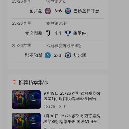
25/26赛季
法甲第3轮
图卢兹
3-6
巴黎圣日耳曼
25/26赛季
意甲第35轮
尤文图斯
1-1
维罗纳
25/26赛季
欧冠联赛阶段第8轮
那不勒斯
2-3
切尔西
推荐精华集锦
9月19日 25/26赛季 欧冠联赛阶
段第1轮 周四版精华集锦 国语
MP4全场录像
335
1
1月30日 25/26赛季 欧冠联赛阶
段第8轮 精华集锦 国语MP4全场
录像