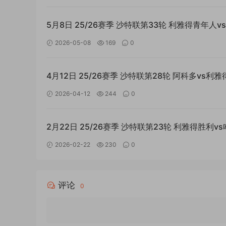
5月8日 25/26赛季 沙特联第33轮 利雅得青年人v
雅得胜利 国语MP4全场回放
2026-05-08
169
0
4月12日 25/26赛季 沙特联第28轮 阿科多vs利雅
利 国语MP4全场回放
2026-04-12
244
0
2月22日 25/26赛季 沙特联第23轮 利雅得胜利v
姆 国语MP4全场回放
2026-02-22
230
0
评论
0