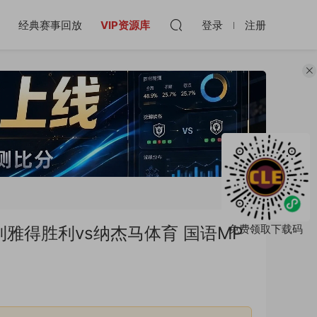
经典赛事回放
VIP资源库
登录
注册
免费领取下载码
轮 利雅得胜利vs纳杰马体育 国语MP