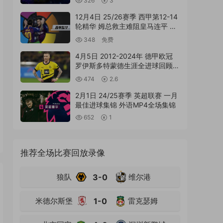
326
3
12月4日 25/26赛季 西甲第12-14
轮精华 姆总救主难阻皇马连平 国
语MP4精华集锦
348
免费
4月5日 2012-2024年 德甲欧冠
罗伊斯多特蒙德生涯全进球回顾
外语MP4高清精华集锦
474
2.6
2月1日 24/25赛季 英超联赛 一月
最佳进球集锦 外语MP4全场集锦
652
1
推荐全场比赛回放录像
狼队
3-0
维尔港
米德尔斯堡
1-0
雷克瑟姆