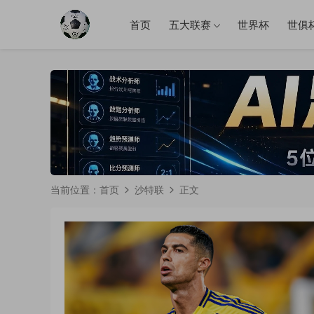
首页
五大联赛
世界杯
世俱
当前位置：
首页
沙特联
正文