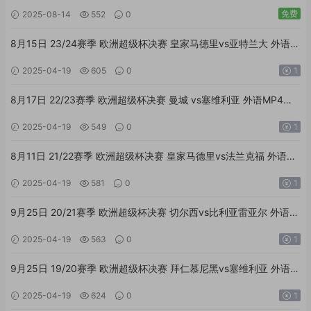
MP4高清全场回放
免费
2025-08-14
552
0
8月15日 23/24赛季 欧洲超级杯决赛 皇家马德里vs亚特兰大 外语
MP4高清全场回放
2025-04-19
605
0
1
8月17日 22/23赛季 欧洲超级杯决赛 曼城 vs塞维利亚 外语MP4高
清全场回放
2025-04-19
549
0
1
8月11日 21/22赛季 欧洲超级杯决赛 皇家马德里vs法兰克福 外语
MP4高清全场回放
2025-04-19
581
0
1
9月25日 20/21赛季 欧洲超级杯决赛 切尔西vs比利亚雷亚尔 外语
MP4高清全场回放
2025-04-19
563
0
1
9月25日 19/20赛季 欧洲超级杯决赛 拜仁慕尼黑vs塞维利亚 外语
MP4高清全场回放
2025-04-19
624
0
1