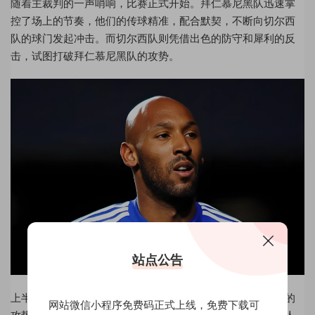
随着主裁判的一声哨响，比赛正式开始。拜仁慕尼黑队迅速掌
控了场上的节奏，他们的传球精准，配合默契，不断向切尔西
队的球门发起冲击。而切尔西队则凭借出色的防守和犀利的反
击，试图打破拜仁慕尼黑队的攻势。
站点公告
上半场，双方互有攻守，但均未能打破僵局。拜仁慕尼黑队的
网站微信小程序免费码正式上线，免费下载可