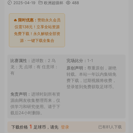
2025-04-19
欧洲超级杯
488
🔥 限时优惠：
赞助永久会员
仅需138元！立享全站资源
免费下载！永久解锁全部资
源 · 一键下载全集合
比赛属性：
进球数：2 乌
完场比分：
1-1
龙：无 点球：有 任意球：
原创声明：
尊重原创，谢绝
有
转载。本站一年以内集锦免
费下载，过期视频将收费，
登录签到免费获取足球币。
免责声明：
进球时刻所有资
源由网友收集整理而来，仅
供学习和研究使用。请于下
载后24小时删除。
1
下载价格
足球币，请先
登录
已有81人下载