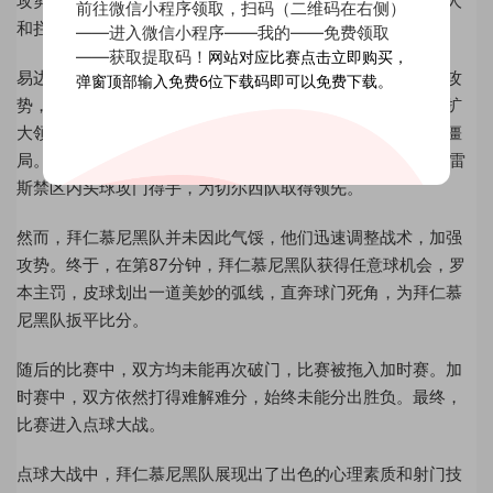
攻势如潮，但切尔西队的防守坚如磐石，他们凭借出色的盯人
前往微信小程序领取，扫码（二维码在右侧）
和拦截能力，成功抵挡住了拜仁慕尼黑队的多次攻势。
——进入微信小程序——我的——免费领取
——获取提取码！
网站对应比赛点击立即购买，
易边再战，切尔西队逐渐找回了比赛的节奏，他们开始加强攻
弹窗顶部输入免费6位下载码即可以免费下载。
势，试图扳平比分。而拜仁慕尼黑队则继续加强攻势，试图扩
大领先优势。就在双方势均力敌之际，切尔西队率先打破了僵
局。第60分钟，切尔西队获得角球机会，马塔开出角球，托雷
斯禁区内头球攻门得手，为切尔西队取得领先。
然而，拜仁慕尼黑队并未因此气馁，他们迅速调整战术，加强
攻势。终于，在第87分钟，拜仁慕尼黑队获得任意球机会，罗
本主罚，皮球划出一道美妙的弧线，直奔球门死角，为拜仁慕
尼黑队扳平比分。
随后的比赛中，双方均未能再次破门，比赛被拖入加时赛。加
时赛中，双方依然打得难解难分，始终未能分出胜负。最终，
比赛进入点球大战。
点球大战中，拜仁慕尼黑队展现出了出色的心理素质和射门技