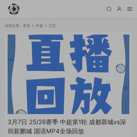
当前位置：
首页
中超
正文
3月7日 25/26赛季 中超第1轮 成都蓉城vs深
圳新鹏城 国语MP4全场回放