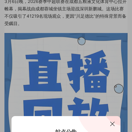
3月6日晚，2026赛季中超联赛在成都五粮液文化体育中心拉开
帷幕，揭幕战由成都蓉城坐镇主场迎战深圳新鹏城。这场比赛
不仅吸引了41219名现场观众，更因“川足德比”的特殊背景而备
受瞩目。
站点公告