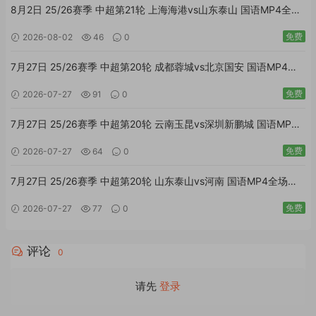
8月2日 25/26赛季 中超第21轮 上海海港vs山东泰山 国语MP4全场
回放
免费
2026-08-02
46
0
7月27日 25/26赛季 中超第20轮 成都蓉城vs北京国安 国语MP4全
场回放
免费
2026-07-27
91
0
7月27日 25/26赛季 中超第20轮 云南玉昆vs深圳新鹏城 国语MP4
全场回放
免费
2026-07-27
64
0
7月27日 25/26赛季 中超第20轮 山东泰山vs河南 国语MP4全场回
放
免费
2026-07-27
77
0
评论
0
请先
登录