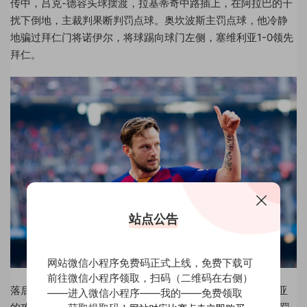
传中，吕克-德容头球摆渡，拉基蒂奇中路插上，在阿拉巴的干
扰下倒地，主裁判果断判罚点球。奥坎波斯主罚点球，他冷静
地骗过拜仁门将诺伊尔，将球踢向球门左侧，塞维利亚1-0领先
拜仁。
站点公告
网站微信小程序免费码正式上线，免费下载可
前往微信小程序领取，扫码（二维码在右侧）
落后的拜仁并未慌乱，他们迅速调整战术，加强了对塞维利亚
——进入微信小程序——我的——免费领取