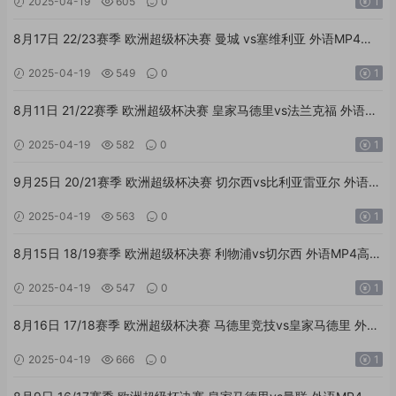
2025-04-19
605
0
1
8月17日 22/23赛季 欧洲超级杯决赛 曼城 vs塞维利亚 外语MP4高
清全场回放
2025-04-19
549
0
1
8月11日 21/22赛季 欧洲超级杯决赛 皇家马德里vs法兰克福 外语
MP4高清全场回放
2025-04-19
582
0
1
9月25日 20/21赛季 欧洲超级杯决赛 切尔西vs比利亚雷亚尔 外语
MP4高清全场回放
2025-04-19
563
0
1
8月15日 18/19赛季 欧洲超级杯决赛 利物浦vs切尔西 外语MP4高清
全场回放
2025-04-19
547
0
1
8月16日 17/18赛季 欧洲超级杯决赛 马德里竞技vs皇家马德里 外语
MP4高清全场回放
2025-04-19
666
0
1