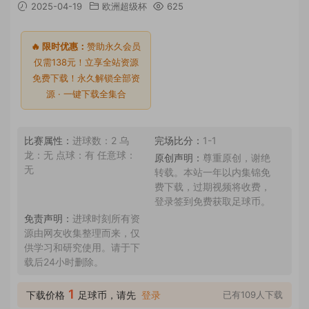
2025-04-19
欧洲超级杯
625
🔥 限时优惠：
赞助永久会员
仅需138元！立享全站资源
免费下载！永久解锁全部资
源 · 一键下载全集合
比赛属性：
进球数：2 乌
完场比分：
1-1
龙：无 点球：有 任意球：
原创声明：
尊重原创，谢绝
无
转载。本站一年以内集锦免
费下载，过期视频将收费，
登录签到免费获取足球币。
免责声明：
进球时刻所有资
源由网友收集整理而来，仅
供学习和研究使用。请于下
载后24小时删除。
1
下载价格
足球币，请先
登录
已有109人下载