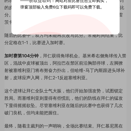
的攻势。第22分钟，拜仁获得前场任意球机会，但基米希主罚
——获取提取码！
网站对应比赛点击立即购买，
弹窗顶部输入免费6位下载码即可以免费下载。
的皮球被塞维利亚球员头球解围。第34分钟，拜仁终于扳平比
分。穆勒在禁区外挑传，莱万多夫斯基禁区内将球回做，格雷
茨卡跟进迎球推射，皮球直入网窝，拜仁1-1塞维利亚。
随后的比赛中，双方均未能再次改写比分。常规时间结束，比
分定格在1-1，比赛进入加时赛。
加时赛第104分钟
，拜仁获得角球机会。基米希右侧角球传入禁
区，混战中皮球被顶出，阿拉巴在禁区前沿胸部停球，左脚撩
射被塞维利亚门将布努奋力扑出，但哈维-马丁内斯跟进头球补
射，皮球应声入网，拜仁2-1反超塞维利亚。
这个进球让拜仁全队士气大振，他们开始加强攻势，试图锁定
胜局。而塞维利亚则显得有些慌乱，他们的防线在拜仁的猛攻
下显得摇摇欲坠。尽管塞维利亚在随后的比赛中也获得了几次
破门良机，但均未能把握住。
最终，随着主裁判的一声哨响，全场比赛结束。拜仁慕尼黑在