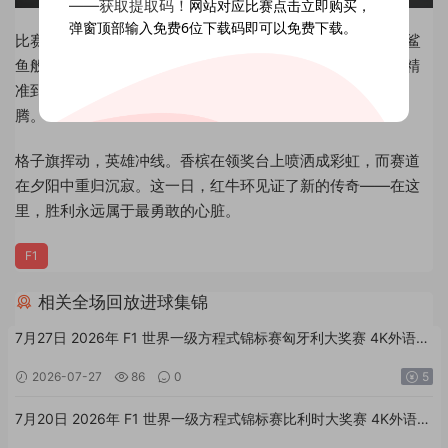
——获取提取码！
网站对应比赛点击立即购买，
弹窗顶部输入免费6位下载码即可以免费下载。
比赛在中段进入了意志的拉锯。DRS区成为狩猎场，后车如鲨
鱼般尾随，在气流中寻找那一线超车的缝隙。终于，在一次精
准到毫厘的晚刹车后，排位更迭，看台上橙色的海洋瞬间沸
腾。
格子旗挥动，英雄冲线。香槟在领奖台上喷洒成彩虹，而赛道
在夕阳中重归沉寂。这一日，红牛环见证了新的传奇——在这
里，胜利永远属于最勇敢的心脏。
F1
相关全场回放进球集锦
7月27日 2026年 F1 世界一级方程式锦标赛匈牙利大奖赛 4K外语高
清全场回放
2026-07-27
86
0
5
7月20日 2026年 F1 世界一级方程式锦标赛比利时大奖赛 4K外语高
清全场回放