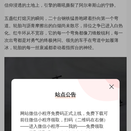
信仰浸透的土地上，引擎的嘶吼撕裂了阿尔卑斯山的宁静。
五盏红灯熄灭的瞬间，二十台钢铁猛兽咆哮着扑向第一个弯
道。轮胎与沥青摩擦出的白烟尚未散尽，排位之争已进入白热
化。红牛环从不宽容，它的每一个弯角都像刀锋般锐利，每一
次出弯都是对勇气的终极拷问。领先的车手在弯道中如履薄
冰，轮胎的每一丝衰减都牵动着指挥台的神经。
站点公告
网站微信小程序免费码正式上线，免费下载可
前往微信小程序领取，扫码（二维码在右侧）
——进入微信小程序——我的——免费领取