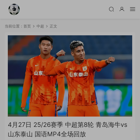
当前位置：
首页
中超
正文
4月27日 25/26赛季 中超第8轮 青岛海牛vs
山东泰山 国语MP4全场回放