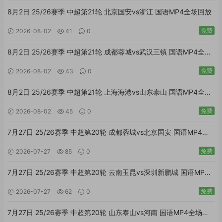
8月2日 25/26赛季 中超第21轮 北京国安vs浙江 国语MP4全场回放
免费
2026-08-02
41
0
8月2日 25/26赛季 中超第21轮 成都蓉城vs武汉三镇 国语MP4全场
回放
免费
2026-08-02
43
0
8月2日 25/26赛季 中超第21轮 上海海港vs山东泰山 国语MP4全场
回放
免费
2026-08-02
45
0
7月27日 25/26赛季 中超第20轮 成都蓉城vs北京国安 国语MP4全
场回放
免费
2026-07-27
85
0
7月27日 25/26赛季 中超第20轮 云南玉昆vs深圳新鹏城 国语MP4
全场回放
免费
2026-07-27
62
0
7月27日 25/26赛季 中超第20轮 山东泰山vs河南 国语MP4全场回