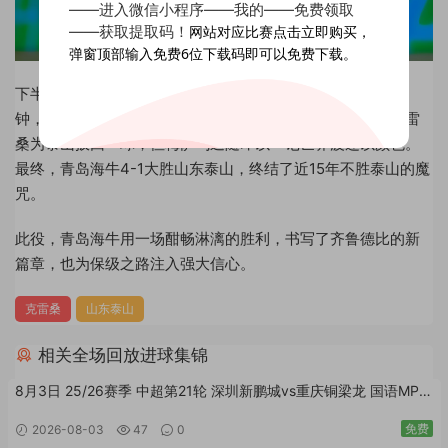
——进入微信小程序——我的——免费领取
——获取提取码！
网站对应比赛点击立即购买，
弹窗顶部输入免费6位下载码即可以免费下载。
下半场，山东泰山加强进攻，但海牛防线固若金汤。第78分
钟，金永浩后脚跟巧射破门，锁定胜局。伤停补时阶段，克雷
桑为泰山扳回一球，但梅萨乌迪随即以一记世界波还以颜色。
最终，青岛海牛4-1大胜山东泰山，终结了近15年不胜泰山的魔
咒。
此役，青岛海牛用一场酣畅淋漓的胜利，书写了齐鲁德比的新
篇章，也为保级之路注入强大信心。
克雷桑
山东泰山
相关全场回放进球集锦
8月3日 25/26赛季 中超第21轮 深圳新鹏城vs重庆铜梁龙 国语MP4
全场回放
免费
2026-08-03
47
0