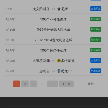
尤文图斯
尼斯
全场回放
8月1日
vs
100个不可能进球
足球素材
7月30日
曼联最佳进球入围名单
足球素材
7月30日
2002-2014意大利全进球
足球素材
7月30日
100个最佳任意球
足球素材
7月30日
大阪樱花
多特蒙德
全场回放
7月29日
vs
热刺
悉尼FC
全场回放
7月29日
vs
1
2
3
...
100
下一页
跳转