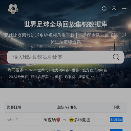
世界足球全场回放集锦数据库
足球比赛回放进球集锦视频录像下载 | 涵盖国家队、俱乐部、球
员生涯进球合集
热门搜索：
WRC世界汽车拉力锦标赛
世界一级方程式锦标赛
2024欧洲杯
环法自行车
世俱杯
欧联杯
斯诺克
比赛日期
主队 vs 客队
下载
阿森纳
多特蒙德
全场回放
8月10日
vs