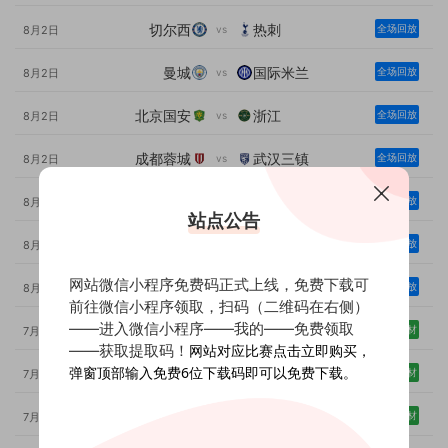
切尔西
热刺
全场回放
8月2日
vs
曼城
国际米兰
全场回放
8月2日
vs
北京国安
浙江
全场回放
8月2日
vs
成都蓉城
武汉三镇
全场回放
8月2日
vs
上海海港
山东泰山
全场回放
8月2日
vs
站点公告
伯明翰
巴塞罗那
全场回放
8月1日
vs
网站微信小程序免费码正式上线，免费下载可
尤文图斯
尼斯
全场回放
8月1日
vs
前往微信小程序领取，扫码（二维码在右侧）
——进入微信小程序——我的——免费领取
100个不可能进球
足球素材
7月30日
——获取提取码！
网站对应比赛点击立即购买，
弹窗顶部输入免费6位下载码即可以免费下载。
曼联最佳进球入围名单
足球素材
7月30日
2002-2014意大利全进球
足球素材
7月30日