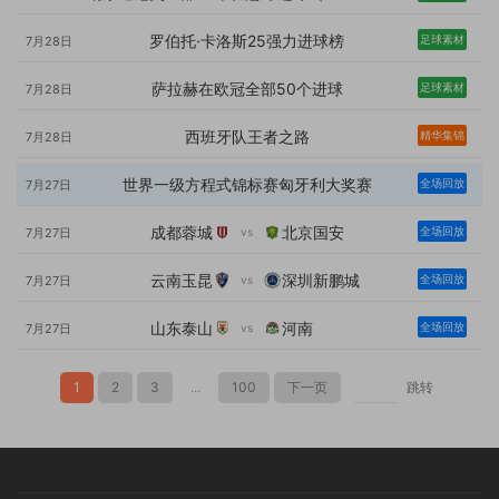
罗伯托·卡洛斯25强力进球榜
足球素材
7月28日
萨拉赫在欧冠全部50个进球
足球素材
7月28日
西班牙队王者之路
精华集锦
7月28日
世界一级方程式锦标赛匈牙利大奖赛
全场回放
7月27日
成都蓉城
北京国安
全场回放
7月27日
vs
云南玉昆
深圳新鹏城
全场回放
7月27日
vs
山东泰山
河南
全场回放
7月27日
vs
1
2
3
...
100
下一页
跳转