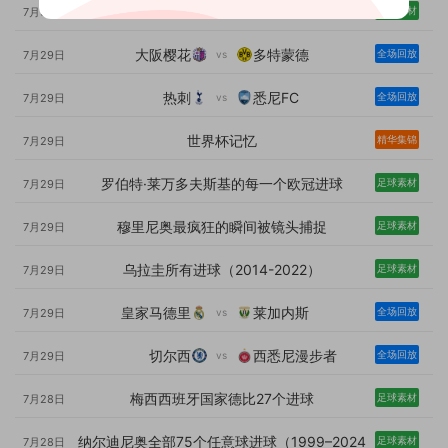
100个最佳任意球
足球素材
7月30日
大阪樱花
多特蒙德
全场回放
7月29日
vs
热刺
悉尼FC
全场回放
7月29日
vs
世界杯记忆
精华集锦
7月29日
罗伯特·莱万多夫斯基的每一个欧冠进球
足球素材
7月29日
穆里尼奥最疯狂的瞬间被镜头捕捉
足球素材
7月29日
乌拉圭所有进球（2014-2022）
足球素材
7月29日
皇家马德里
莱加内斯
全场回放
7月29日
vs
切尔西
西悉尼漫步者
全场回放
7月29日
vs
梅西西班牙国家德比27个进球
足球素材
7月28日
罗纳尔迪尼奥全部75个任意球进球（1999–2024）
足球素材
7月28日