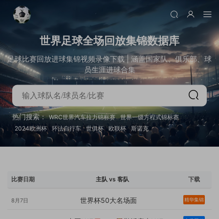
世界足球全场回放集锦数据库
足球比赛回放进球集锦视频录像下载 | 涵盖国家队、俱乐部、球
员生涯进球合集
热门搜索：
WRC世界汽车拉力锦标赛
世界一级方程式锦标赛
2024欧洲杯
环法自行车
世俱杯
欧联杯
斯诺克
比赛日期
主队 vs 客队
下载
世界杯50大名场面
精华集锦
8月7日