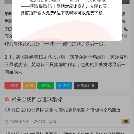
——获取提取码！
网站对应比赛点击立即购买，
弹窗顶部输入免费6位下载码即可以免费下载。
加时赛刚开场两分钟，穆勒左路突破传中，许尔勒小禁区边缘
用脚后跟不可思议地将球磕入网窝——这记世界杯历史第二快
的加时进球，像一把刀捅穿了北非之狐的防线。第119分钟，厄
齐尔补射再下一城。当所有人以为大局已定时，贾布在第121分
钟为阿尔及利亚扳回一城——他们拼到了最后一秒。
2-1，德国连续第16届杀入八强。诺伊尔是全场最佳，阿尔及利
亚虽败犹荣。足球从不只奖励胜利者，也奖励那些拼尽最后一
滴血的人。
厄齐尔
德国
许尔勒
达博乌
阿尔及利亚
相关全场回放进球集锦
7月15日 2018世界杯 决赛 法国VS克罗地亚 外语MP4全场回放
VIP
2026-06-11
273
0