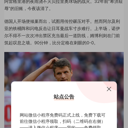
阿雷格里港的夜雨浇不灭贝拉里奥球场的战火。32年前”希洪耻
辱”的旧账，今夜该清了。
德国人开场便倾巢而出，试图用传控碾压对手。然而阿尔及利
亚的铁桶阵和闪电反击让日耳曼战车寸步难行。上半场，诺伊
尔不得不一次次冲出禁区充当最后一道防线，姆博利则在门前
筑起叹息之墙。90分钟，比分定格在刺眼的0-0。
站点公告
网站微信小程序免费码正式上线，免费下载可
前往微信小程序领取，扫码（二维码在右侧）
——进入微信小程序——我的——免费领取