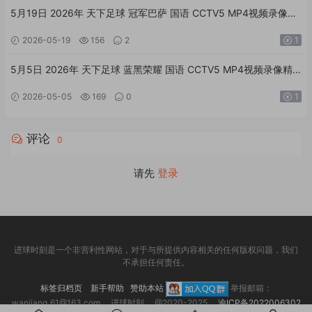
5月19日 2026年 天下足球 冠军巴萨 国语 CCTV5 MP4视频录像精
华集锦
2026-05-19
156
2
1
5月5日 2026年 天下足球 蓝黑荣耀 国语 CCTV5 MP4视频录像精
华集锦
2026-05-05
169
0
1
评论
0
请先
登录
进球时刻是一个非营利性网站，对于与所提供内容相关的任何版权问题，我们
不承担任何责任。
标签归档页
新手帮助
赞助本站
举报邮箱：
wanjiang_61@163.com 进球时刻 @2020-2025
渝ICP备2022006302