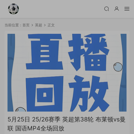
当前位置：
首页
英超
正文
5月25日 25/26赛季 英超第38轮 布莱顿vs曼
联 国语MP4全场回放