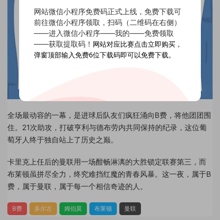
网站微信小程序免费码正式上线，免费下载可
前往微信小程序领取，扫码（二维码在右侧）
——进入微信小程序——我的——免费领取
——获取提取码！
网站对应比赛点击立即购买，
弹窗顶部输入免费6位下载码即可以免费下载。
全场最动容的一幕，是进球后队友们疯狂涌向B费，将他团团围
住。21次助攻，打破亨利与德布劳内共同保持的纪录，这位葡
萄牙人终于独自站上了历史之巅。
卡里克上任后的曼联用一场酣畅淋漓的大胜锁定联赛第三，而
布莱顿虽拼尽全力，终究难挡红魔的青春风暴。这一夜，属于B
费，属于曼联，属于每一个相信奇迹的人。
B费
多尔古
姆伯莫
布莱顿
曼联