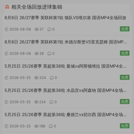
相关全场回放进球集锦
8月8日 26/27赛季 英联杯第1轮 狼队VS维尔港 国语MP4全场回放
免费
2026-08-08
27
0
8月8日 26/27赛季 英联杯第1轮 米德尔斯堡VS雷克瑟姆 国语MP4
全场回放
免费
2026-08-08
28
0
5月25日 25/26赛季 英超第38轮 曼城vs阿斯顿维拉 国语MP4全场
回放
免费
2026-05-25
324
0
5月25日 25/26赛季 英超第38轮 水晶宫vs阿森纳 国语MP4全场回
放
免费
2026-05-25
224
0
5月25日 25/26赛季 英超第38轮 桑德兰vs切尔西 国语MP4全场回
放
免费
2026-05-25
186
0