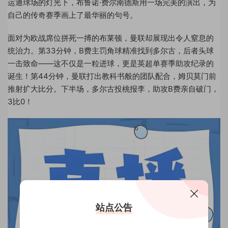
运通球场的灯光下，布鲁诺·费尔南德斯用一场完美的演出，为
自己的传奇赛季画上了最华丽的句号。
面对为欧战席位拼死一搏的布莱顿，曼联却展现出令人窒息的
统治力。第33分钟，B费主罚角球精准找到多尔古，后者头球
一击致命——这不仅是一粒进球，更是英超单赛季助攻纪录的
诞生！第44分钟，曼联打出教科书般的团队配合，姆贝莫门前
推射扩大比分。下半场，多尔古投桃报李，助攻B费亲自破门，
3比0！
站点公告