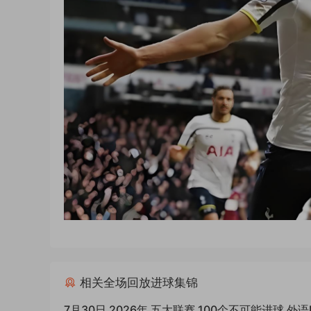
相关全场回放进球集锦
7月30日 2026年 五大联赛 100个不可能进球 外语