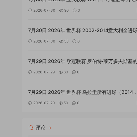
足球素材
2026-07-30
90
0
7月30日 2026年 世界杯 2002-2014意大利全进球
语MP4足球素材
2026-07-30
58
0
7月29日 2026年 欧冠联赛 罗伯特·莱万多夫斯基
一个欧冠进球 外语MP4足球素材
2026-07-29
60
0
7月29日 2026年 世界杯 乌拉圭所有进球（2014-
2022） 外语MP4足球素材
2026-07-29
50
0
评论
0