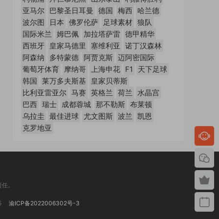
亚马尔
巴黎圣日耳曼
德国
梅西
哈兰德
波尔图
日本
佛罗伦萨
足球素材
狼队
国际米兰
姆巴佩
加拉塔萨雷
德甲精华
西班牙
皇家马德里
塞维利亚
诺丁汉森林
阿森纳
多特蒙德
阿贾克斯
迈阿密国际
葡萄牙体育
摩纳哥
上海申花
F1
天下足球
韩国
莱万多夫斯基
皇家贝蒂斯
比利亚雷亚尔
马赛
英格兰
荷兰
水晶宫
巴西
瑞士
成都蓉城
那不勒斯
布莱顿
乌拉圭
最佳进球
尤文图斯
波兰
凯恩
克罗地亚
责任。
025
渝ICP备2022006302号-3