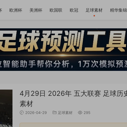
杯
欧洲杯
美洲杯
欧国联
欧冠
足球素材
精华集锦
4月29日 2026年 五大联赛 足球
素材
2026-04-29
足球素材
295