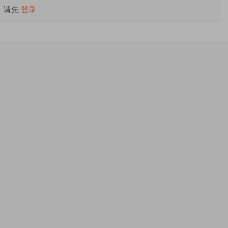
请先
登录