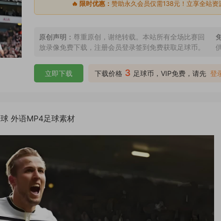
🔥 限时优惠：
赞助永久会员仅需138元！立享全站资
原创声明：
尊重原创，谢绝转载。本站所有全场比赛回
放录像免费下载，注册会员登录签到免费获取足球币。
3
立即下载
下载价格
足球币，VIP免费，请先
登
进球 外语MP4足球素材