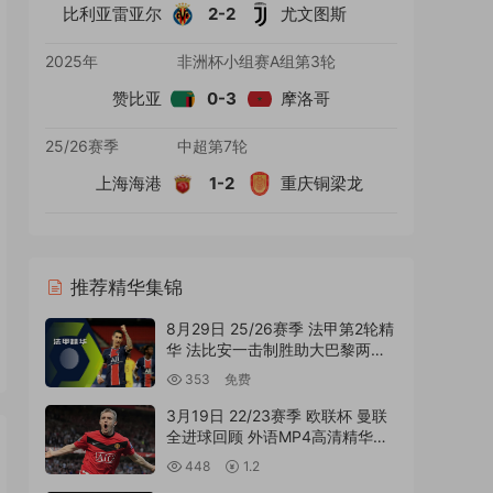
比利亚雷亚尔
2-2
尤文图斯
2025年
非洲杯小组赛A组第3轮
赞比亚
0-3
摩洛哥
25/26赛季
中超第7轮
上海海港
1-2
重庆铜梁龙
推荐精华集锦
8月29日 25/26赛季 法甲第2轮精
华 法比安一击制胜助大巴黎两连
胜 国语MP4精华集锦
353
免费
3月19日 22/23赛季 欧联杯 曼联
全进球回顾 外语MP4高清精华集
锦
448
1.2