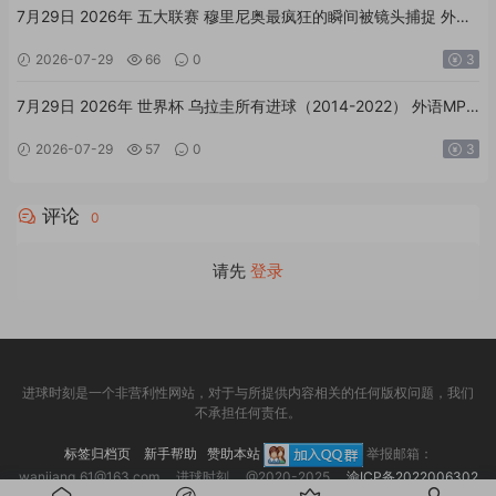
7月29日 2026年 五大联赛 穆里尼奥最疯狂的瞬间被镜头捕捉 外语
MP4足球素材
2026-07-29
66
0
3
7月29日 2026年 世界杯 乌拉圭所有进球（2014-2022） 外语MP4
足球素材
2026-07-29
57
0
3
评论
0
请先
登录
进球时刻是一个非营利性网站，对于与所提供内容相关的任何版权问题，我们
不承担任何责任。
标签归档页
新手帮助
赞助本站
举报邮箱：
wanjiang_61@163.com 进球时刻 @2020-2025
渝ICP备2022006302