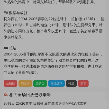
阵热刺的比赛中，特里头球破门，帮助球队2-0锁定胜局。
## 数据与成就
切尔西在2004-2005赛季的72粒进球中，兰帕德（13球）、德
罗巴（10球）和古德约翰森（12球）是球队的主要得分手。球
队的防守同样出色，整个赛季仅丢15球，创造了英超单赛季最
少失球纪录。
## 总结
2004-2005赛季的切尔西不仅以强大的进攻火力征服了英超，
更以稳固的防守和团队精神奠定了穆里尼奥时代的辉煌。这一
赛季的每一粒进球都是切尔西夺冠之路的重要拼图，也让球迷
们见证了蓝军的崛起。
兰帕德
切尔西
德罗巴
最佳进球
特里
罗本
相关全场回放进球集锦
8月8日 25/26赛季 日职联 最佳进球 外语MP4足球素材