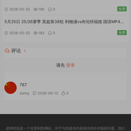
放
免费
2026-05-25
190
0
5月25日 25/26赛季 英超第38轮 利物浦vs布伦特福德 国语MP4全
场回放
免费
2026-05-25
183
0
评论
1
请先
登录
767
sonny
2026-06-13
0
进球时刻是一个非营利性网站，对于与所提供内容相关的任何版权问题，我们