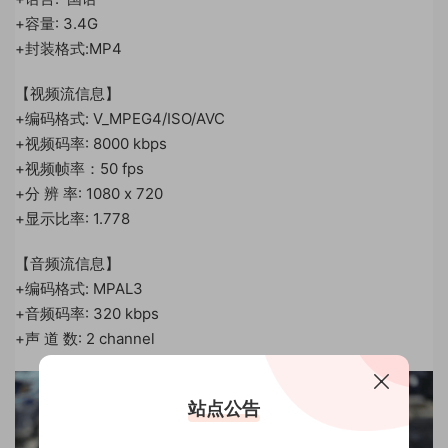
+容量: 3.4G
+封装格式:MP4
【视频流信息】
+编码格式: V_MPEG4/ISO/AVC
+视频码率: 8000 kbps
+视频帧率：50 fps
+分 辨 率: 1080 x 720
+显示比率: 1.778
【音频流信息】
+编码格式: MPAL3
+音频码率: 320 kbps
+声 道 数: 2 channel
站点公告