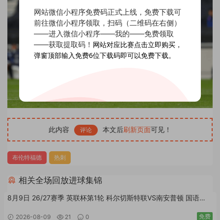
网站微信小程序免费码正式上线，免费下载可
前往微信小程序领取，扫码（二维码在右侧）
——进入微信小程序——我的——免费领取
——获取提取码！
网站对应比赛点击立即购买，
弹窗顶部输入免费6位下载码即可以免费下载。
此内容
本文后
刷新页面
可见！
评论
布伦特福德
热刺
相关全场回放进球集锦
8月9日 26/27赛季 英联杯第1轮 科尔切斯特联VS南安普顿 国语
MP4全场回放
免费
2026-08-09
21
0