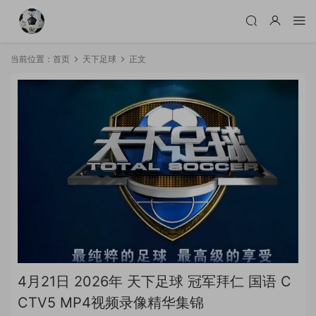
当前位置：
首页
天下足球
正文
4月21日 2026年 天下足球 冠军拜仁 国语 C
CTV5 MP4视频录像精华集锦