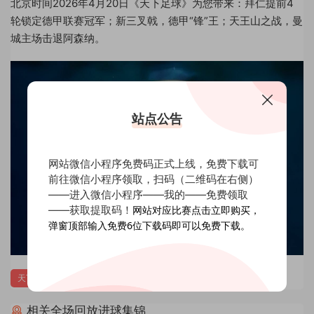
北京时间2026年4月20日《天下足球》为您带来：拜仁提前4
轮锁定德甲联赛冠军；新三叉戟，德甲“锋”王；天王山之战，曼
城主场击退阿森纳。
站点公告
网站微信小程序免费码正式上线，免费下载可
前往微信小程序领取，扫码（二维码在右侧）
——进入微信小程序——我的——免费领取
——获取提取码！
网站对应比赛点击立即购买，
弹窗顶部输入免费6位下载码即可以免费下载。
天下足球
相关全场回放进球集锦