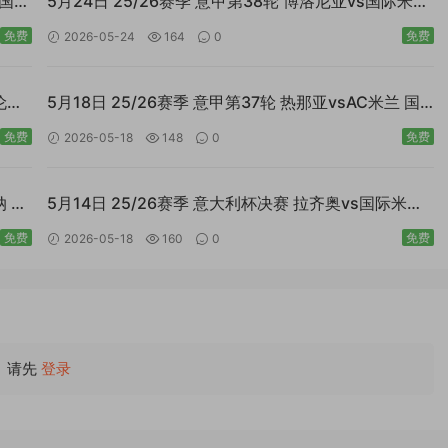
 国语
5月24日 25/26赛季 意甲第38轮 博洛尼亚vs国际米兰
国语MP4全场回放
免费
免费
2026-05-24
164
0
伦萨
5月18日 25/26赛季 意甲第37轮 热那亚vsAC米兰 国
语MP4全场回放
免费
免费
2026-05-18
148
0
纳 国
5月14日 25/26赛季 意大利杯决赛 拉齐奥vs国际米兰
国语MP4全场回放
免费
免费
2026-05-18
160
0
请先
登录