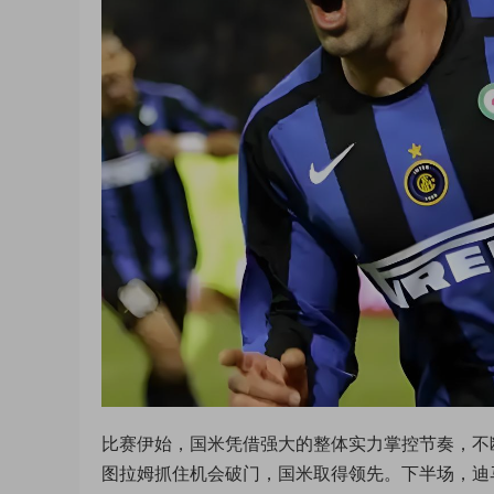
比赛伊始，国米凭借强大的整体实力掌控节奏，不
图拉姆抓住机会破门，国米取得领先。下半场，迪