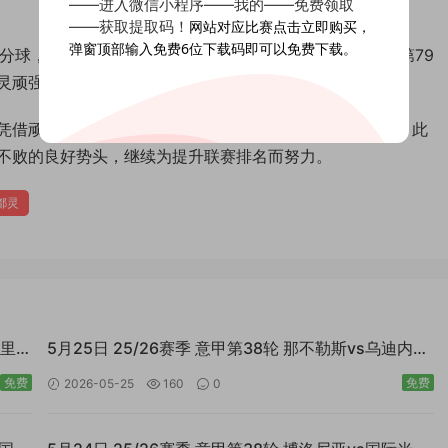
——进入微信小程序——我的——免费领取
——获取提取码！
网站对应比赛点击立即购买，
弹窗顶部输入免费6位下载码即可以免费下载。
沿分球，西蒙尼面对索默冷静挑射破门，为都灵扳回一城。第79
灵顽强扳平比分。
凭借顽强的防守和高效的反击，成功在主场拿到宝贵一分。此
不败的良好势头，继续为提升联赛排名而努力。
都灵
亚里
5月25日 25/26赛季 意甲第38轮 那不勒斯vs乌迪内斯
国语MP4全场回放
免费
免费
2026-05-25
160
0