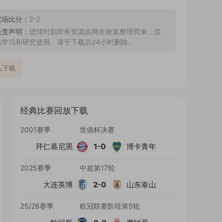
完场比分：
2-2
免责声明：
进球时刻所有资源由网友收集整理而来，仅
供学习和研究使用。请于下载后24小时删除。
人下载
经典比赛回放下载
2001赛季
世俱杯决赛
拜仁慕尼黑
1-0
博卡青年
2025赛季
中超第17轮
大连英博
2-0
山东泰山
25/26赛季
欧冠联赛阶段第5轮