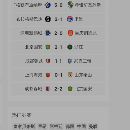
萨格勒布迪纳摩
5-0
考诺萨基列斯
布拉格斯巴达
2-1
里昂
深圳新鹏城
2-0
重庆铜梁龙
北京国安
2-1
浙江
成都蓉城
1-1
武汉三镇
上海海港
0-1
山东泰山
成都蓉城
2-2
北京国安
热门标签
皇家贝蒂斯
里昂
阿根廷
德国
中国
曼联