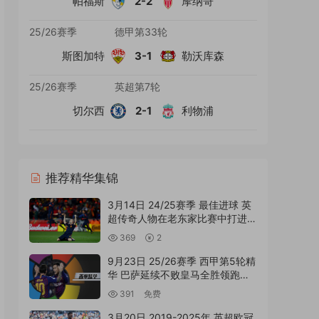
帕福斯
2-2
摩纳哥
25/26赛季
德甲第33轮
斯图加特
3-1
勒沃库森
25/26赛季
英超第7轮
切尔西
2-1
利物浦
推荐精华集锦
3月14日 24/25赛季 最佳进球 英
超传奇人物在老东家比赛中打进制
胜球 外语MP4高清精华集锦
369
2
9月23日 25/26赛季 西甲第5轮精
华 巴萨延续不败皇马全胜领跑积
分榜 国语MP4精华集锦
391
免费
3月20日 2019-2025年 英超欧冠