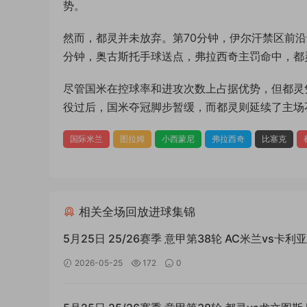
势。
然而，都灵并未放弃。第70分钟，伊尔汗禁区前
分钟，奥古斯托手球送点，弗拉西奇主罚命中，都
尽管国米在控球率和进攻次数上占据优势，但都灵
役过后，国米夺冠脚步暂缓，而都灵则延续了主场
国际米兰
图拉姆
小西蒙尼
弗拉西奇
比塞克
相关全场回放进球集锦
5月25日 25/26赛季 意甲第38轮 AC米兰vs卡利
国语MP4全场回放
2026-05-25
172
0