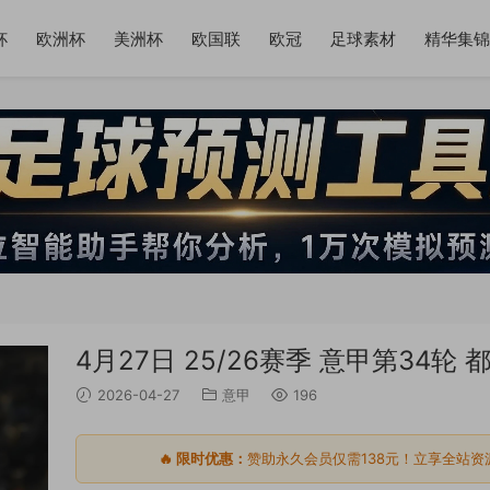
杯
欧洲杯
美洲杯
欧国联
欧冠
足球素材
精华集锦
4月27日 25/26赛季 意甲第34轮
2026-04-27
意甲
196
🔥 限时优惠：
赞助永久会员仅需138元！立享全站资