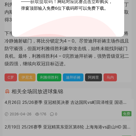
——获取提取码！
网站对应比赛点击立即购买，
利先声夺人。此后，菲利克斯两次送出精妙助攻，伊尼戈·马丁
弹窗顶部输入免费6位下载码即可以免费下载。
内斯和阿卜杜拉·阿姆里先后头球建功，上半场利雅得胜利便取
得3球领先。
下半场，利雅得胜利攻势不减。第80分钟，马内前插晃过门将
冷静施射破门，将比分锁定为4 – 0。尽管迪拜祈祷主场作战且
防守顽强，但面对利雅得胜利豪华攻击线，始终未能找到破门
良机。最终，利雅得胜利4 – 0完胜迪拜祈祷，强势晋级亚冠二
级四强，继续向双冠目标迈进。
C罗
伊尼戈
利雅得胜利
迪拜祈祷
阿姆里
马内
相关全场回放进球集锦
4月26日 25/26赛季 亚冠精英决赛 吉达国民vs町田泽维亚 国语
MP4全场回放
免费
2026-04-26
176
0
2月19日 25/26赛季 亚冠精英东亚区第8轮 上海海港vs蔚山HD 国语
MP4全场回放