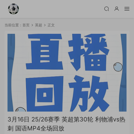
当前位置：
首页
英超
正文
3月16日 25/26赛季 英超第30轮 利物浦vs热
刺 国语MP4全场回放