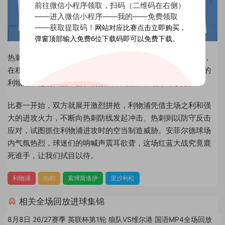
前往微信小程序领取，扫码（二维码在右侧）
——进入微信小程序——我的——免费领取
——获取提取码！
网站对应比赛点击立即购买，
弹窗顶部输入免费6位下载码即可以免费下载。
热刺这边，虽然赛季初表现起伏不定，但近期状态有所回升，
在积分榜上紧追前列，仍有冲击欧冠资格的希望。面对强大的
利物浦，他们自然不会轻易缴械，渴望在客场爆冷拿分。
比赛一开始，双方就展开激烈拼抢，利物浦凭借主场之利和强
大的进攻火力，不断向热刺防线发起冲击。热刺则以防守反击
应对，试图抓住利物浦进攻时的空当制造威胁。安菲尔德球场
内气氛热烈，球迷们的呐喊声震耳欲聋，这场红蓝大战究竟鹿
死谁手，让我们拭目以待。
利物浦
热刺
索博斯洛伊
里沙利松
相关全场回放进球集锦
8月8日 26/27赛季 英联杯第1轮 狼队VS维尔港 国语MP4全场回放