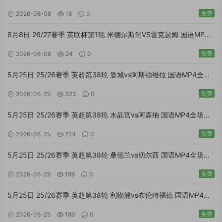
免费
2026-08-08
18
0
8月8日 26/27赛季 英联杯第1轮 米德尔斯堡VS雷克瑟姆 国语MP4
全场回放
免费
2026-08-08
24
0
5月25日 25/26赛季 英超第38轮 曼城vs阿斯顿维拉 国语MP4全场
回放
免费
2026-05-25
323
0
5月25日 25/26赛季 英超第38轮 水晶宫vs阿森纳 国语MP4全场回
放
免费
2026-05-25
224
0
5月25日 25/26赛季 英超第38轮 桑德兰vs切尔西 国语MP4全场回
放
免费
2026-05-25
186
0
5月25日 25/26赛季 英超第38轮 利物浦vs布伦特福德 国语MP4全
场回放
免费
2026-05-25
180
0