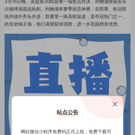
3月16日晚，英超第30轮迎来一场焦点对决，利物浦坐镇安菲
尔德球场迎战热刺。利物浦本赛季状态神勇，在联赛、欧冠双
线作战中齐头并进，联赛里一路高歌猛进，是夺冠热门之一，
此役坐镇主场，他们渴望延续强势，进一步巩固榜首优势。
站点公告
网站微信小程序免费码正式上线，免费下载可