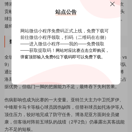
博洛尼亚虽在下半场加强攻势，但亚特兰大门将卡内塞基多次
贡献关键扑救。第66分钟，博洛尼亚的任意球攻门被卡萨勒头
站点公告
球顶高；第83分钟，弗罗伊勒的远射也未能突破门将十指关。
最终，亚特兰大以2-0的比分锁定胜局。
网站微信小程序免费码正式上线，免费下载可
前往微信小程序领取，扫码（二维码在右侧）
数据解析：攻防两端全面压制
——进入微信小程序——我的——免费领取
——获取提取码！
网站对应比赛点击立即购买，
弹窗顶部输入免费6位下载码即可以免费下载。
全场比赛，亚特兰大在控球率（46% vs 54%）、射门数（3 vs
9）等关键数据上均落后于对手，但进攻效率却更胜一筹。球队
通过高效的反击战术，将有限的进攻机会转化为进球。反观博
洛尼亚，尽管在角球数（5 vs 4）、任意球数（17 vs 14）上占
据优势，但临门一脚的把握能力不足，最终吞下失利苦果。
伤病影响也成为比赛的一大变量。亚特兰大主力中卫托罗伊、
中锋斯卡马卡等核心球员因伤缺阵，但替补球员如托洛伊等人
顶住压力，较好地完成了防守任务。博洛尼亚方面则全员健
康，但客场对阵前五球队的战绩（2平2负）仍暴露出其客战能
力不足的短板。