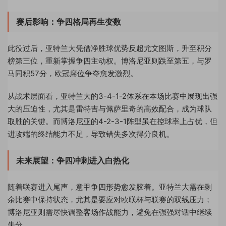
赛后影响：争四格局再生变数
此役过后，亚特兰大凭借净胜球优势反超尤文图斯，升至积分
榜第三位，重新掌握争四主动权。博洛尼亚则跌至第五，与罗
马同积57分，欧冠席位争夺愈发激烈。
从战术层面看，亚特兰大的3-4-1-2体系在本场比赛中展现出强
大的压迫性，尤其是雷特吉与佩萨里奇的高效配合，成为球队
取胜的关键。而博洛尼亚的4-2-3-1阵型虽在控球率上占优，但
进攻端的终结能力不足，导致错失多次得分良机。
未来展望：争四冲刺进入白热化
随着联赛进入尾声，意甲争四形势愈发胶着。亚特兰大需在剩
余比赛中保持状态，尤其是要应对欧联杯与联赛的双线压力；
博洛尼亚则需尽快调整客场作战能力，避免在强强对话中继续
失分。