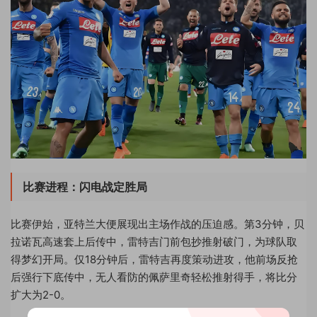
比赛进程：闪电战定胜局
比赛伊始，亚特兰大便展现出主场作战的压迫感。第3分钟，贝
拉诺瓦高速套上后传中，雷特吉门前包抄推射破门，为球队取
得梦幻开局。仅18分钟后，雷特吉再度策动进攻，他前场反抢
后强行下底传中，无人看防的佩萨里奇轻松推射得手，将比分
扩大为2-0。