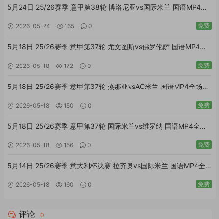
5月24日 25/26赛季 意甲第38轮 博洛尼亚vs国际米兰 国语MP4全
场回放
免费
2026-05-24
165
0
5月18日 25/26赛季 意甲第37轮 尤文图斯vs佛罗伦萨 国语MP4全
场回放
免费
2026-05-18
172
0
5月18日 25/26赛季 意甲第37轮 热那亚vsAC米兰 国语MP4全场回
放
免费
2026-05-18
150
0
5月18日 25/26赛季 意甲第37轮 国际米兰vs维罗纳 国语MP4全场
回放
免费
2026-05-18
156
0
5月14日 25/26赛季 意大利杯决赛 拉齐奥vs国际米兰 国语MP4全
场回放
免费
2026-05-18
160
0
评论
0