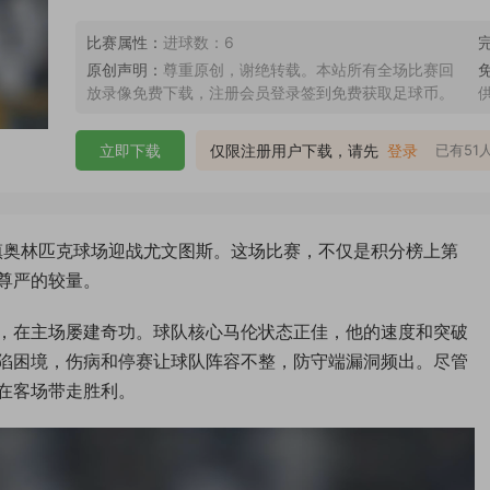
比赛属性：
进球数：6
原创声明：
尊重原创，谢绝转载。本站所有全场比赛回
放录像免费下载，注册会员登录签到免费获取足球币。
立即下载
仅限注册用户下载，请先
登录
已有51
坐镇奥林匹克球场迎战尤文图斯。这场比赛，不仅是积分榜上第
尊严的较量。
，在主场屡建奇功。球队核心马伦状态正佳，他的速度和突破
陷困境，伤病和停赛让球队阵容不整，防守端漏洞频出。尽管
在客场带走胜利。