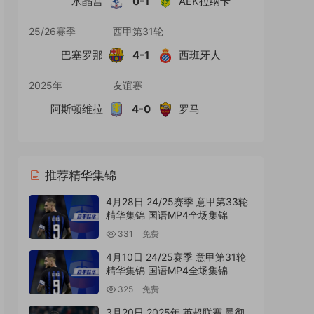
水晶宫
0-1
AEK拉纳卡
25/26赛季
西甲第31轮
巴塞罗那
4-1
西班牙人
2025年
友谊赛
阿斯顿维拉
4-0
罗马
推荐精华集锦
4月28日 24/25赛季 意甲第33轮
精华集锦 国语MP4全场集锦
331
免费
4月10日 24/25赛季 意甲第31轮
精华集锦 国语MP4全场集锦
325
免费
3月20日 2025年 英超联赛 曼彻