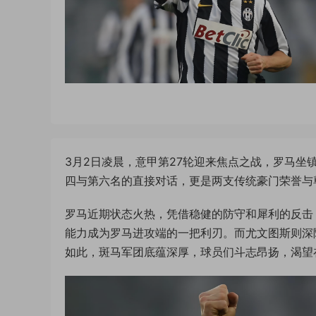
3月2日凌晨，意甲第27轮迎来焦点之战，罗马
四与第六名的直接对话，更是两支传统豪门荣誉与
罗马近期状态火热，凭借稳健的防守和犀利的反击
能力成为罗马进攻端的一把利刃。而尤文图斯则深
如此，斑马军团底蕴深厚，球员们斗志昂扬，渴望