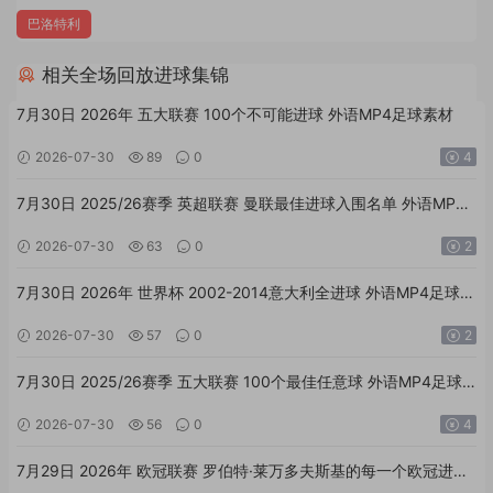
巴洛特利
相关全场回放进球集锦
7月30日 2026年 五大联赛 100个不可能进球 外语MP4足球素材
2026-07-30
89
0
4
7月30日 2025/26赛季 英超联赛 曼联最佳进球入围名单 外语MP4
足球素材
2026-07-30
63
0
2
7月30日 2026年 世界杯 2002-2014意大利全进球 外语MP4足球素
材
2026-07-30
57
0
2
7月30日 2025/26赛季 五大联赛 100个最佳任意球 外语MP4足球
素材
2026-07-30
56
0
4
7月29日 2026年 欧冠联赛 罗伯特·莱万多夫斯基的每一个欧冠进球