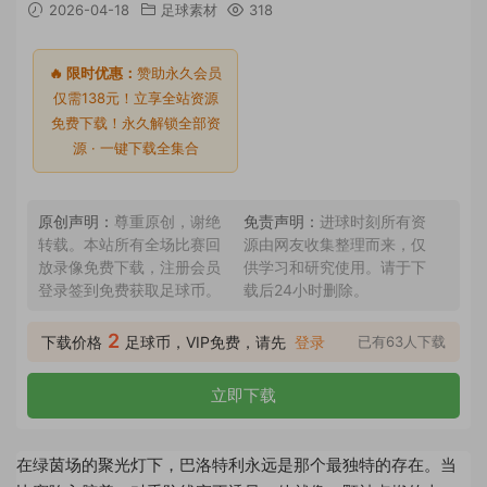
2026-04-18
足球素材
318
🔥 限时优惠：
赞助永久会员
仅需138元！立享全站资源
免费下载！永久解锁全部资
源 · 一键下载全集合
原创声明：
尊重原创，谢绝
免责声明：
进球时刻所有资
转载。本站所有全场比赛回
源由网友收集整理而来，仅
放录像免费下载，注册会员
供学习和研究使用。请于下
登录签到免费获取足球币。
载后24小时删除。
2
下载价格
足球币，VIP免费，请先
登录
已有63人下载
立即下载
在绿茵场的聚光灯下，巴洛特利永远是那个最独特的存在。当