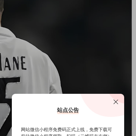
站点公告
网站微信小程序免费码正式上线，免费下载可