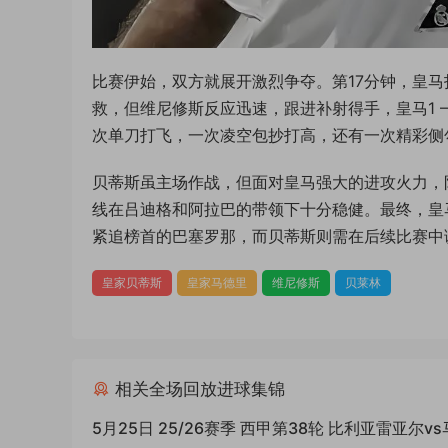
比赛伊始，双方就展开激烈争夺。第17分钟，皇
救，但维尼修斯反应迅速，跟进补射得手，皇马1 
次单刀打飞，一次凌空包抄打高，还有一次精彩侧
贝蒂斯虽主场作战，但面对皇马强大的进攻火力，
线在吕迪格和阿拉巴的带领下十分稳健。最终，皇马
紧追榜首的巴塞罗那，而贝蒂斯则需在后续比赛中
皇家贝蒂斯
皇家马德里
维尼修斯
贝莱林
相关全场回放进球集锦
5月25日 25/26赛季 西甲第38轮 比利亚雷亚尔v