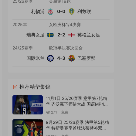
25/26赛季
英超第19轮
利物浦
0-0
利兹联
2025年
女欧洲杯1/4决赛
瑞典女足
2-2
英格兰女足
24/25赛季
欧冠半决赛次回合
国际米兰
4-3
巴塞罗那
推荐精华集锦
11月1日 25/26赛季 意甲第7轮精
华 齐沃赢下师徒大战 国语MP4精
华集锦
271
免费
9月29日 25/26赛季 法甲第5轮精
华 特斯曼赛季首球法蒂替补双响
国语MP4精华集锦