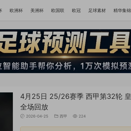
杯
欧洲杯
美洲杯
欧国联
欧冠
足球素材
精华集锦
4月25日 25/26赛季 西甲第32轮
全场回放
2026-04-25
西甲
224