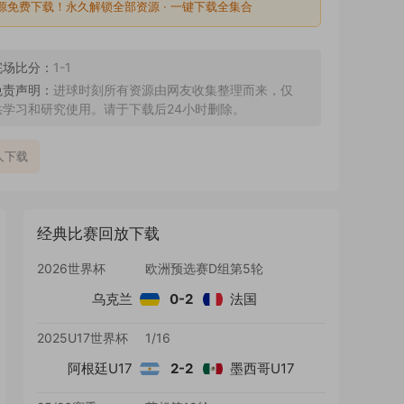
源免费下载！永久解锁全部资源 · 一键下载全集合
完场比分：
1-1
免责声明：
进球时刻所有资源由网友收集整理而来，仅
供学习和研究使用。请于下载后24小时删除。
人下载
经典比赛回放下载
2026世界杯
欧洲预选赛D组第5轮
乌克兰
0-2
法国
2025U17世界杯
1/16
阿根廷U17
2-2
墨西哥U17