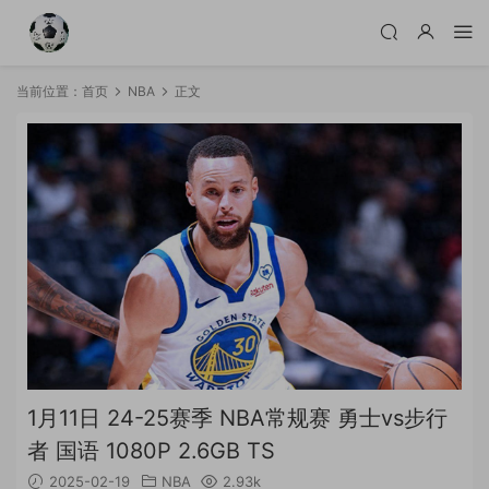
当前位置：
首页
NBA
正文
1月11日 24-25赛季 NBA常规赛 勇士vs步行
者 国语 1080P 2.6GB TS
2025-02-19
NBA
2.93k