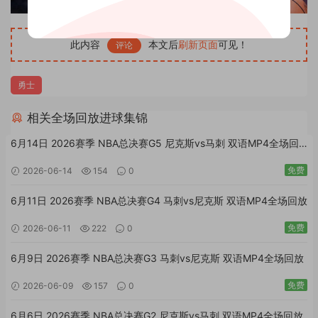
此内容
本文后
刷新页面
可见！
评论
勇士
相关全场回放进球集锦
6月14日 2026赛季 NBA总决赛G5 尼克斯vs马刺 双语MP4全场回
放
免费
2026-06-14
154
0
6月11日 2026赛季 NBA总决赛G4 马刺vs尼克斯 双语MP4全场回放
免费
2026-06-11
222
0
6月9日 2026赛季 NBA总决赛G3 马刺vs尼克斯 双语MP4全场回放
免费
2026-06-09
157
0
6月6日 2026赛季 NBA总决赛G2 尼克斯vs马刺 双语MP4全场回放